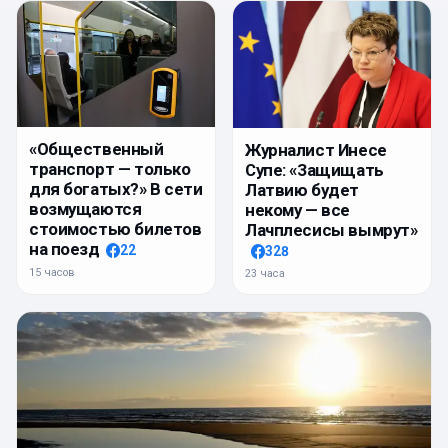
«Общественный
Журналист Инесе
транспорт — только
Супе: «Защищать
для богатых?» В сети
Латвию будет
возмущаются
некому — все
стоимостью билетов
Лачплесисы вымрут»
на поезд
22
328
15 часов
23 часа