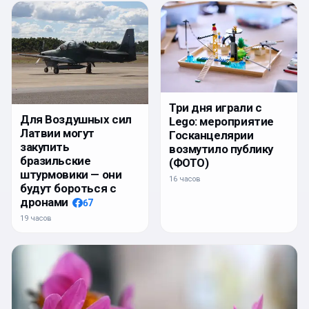
Три дня играли с
Для Воздушных сил
Lego: мероприятие
Латвии могут
Госканцелярии
закупить
возмутило публику
бразильские
(ФОТО)
штурмовики — они
16 часов
будут бороться с
дронами
67
19 часов