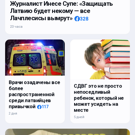
Журналист Инесе Супе: «Защищать
Латвию будет некому — все
Лачплесисы вымрут»
328
23 часа
Врачи озадачены все
СДВГ это не просто
более
непоседливый
распространенной
ребенок, который не
среди латвийцев
может усидеть на
привычкой
117
месте
2 дня
5 дней