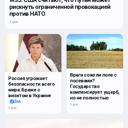
рискнуть ограниченной провокацией
против НАТО
2 дня
Враги сожгли поле с
Россия угрожает
посевами?
безопасности всего
Государство
мира: Браже с
компенсирует ущерб,
визитом в Украине
но не полностью
266
3 дня
3 дня