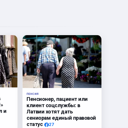
ПЕНСИЯ
в
Пенсионер, пациент или
!»
клиент соцслужбы: в
л и
Латвии хотят дать
сениорам единый правовой
статус
27