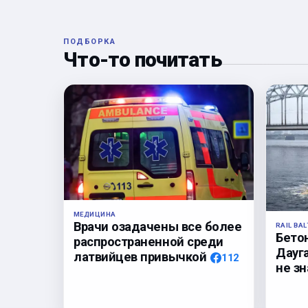
ПОДБОРКА
Что-то почитать
МЕДИЦИНА
Врачи озадачены все более
RAIL BAL
Бето
распространенной среди
Дауга
латвийцев привычкой
112
не з