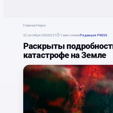
Главная
/
Наука
22 октября 2020
20:21
⏱
1
мин чтения
Редакция PRESS
Раскрыты подробности
катастрофе на Земле