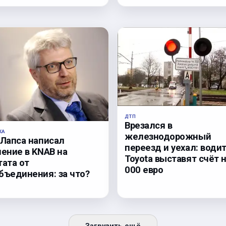
ДТП
Врезался в
КА
железнодорожный
 Лапса написал
переезд и уехал: води
ление в KNAB на
Toyota выставят счёт н
тата от
000 евро
бъединения: за что?