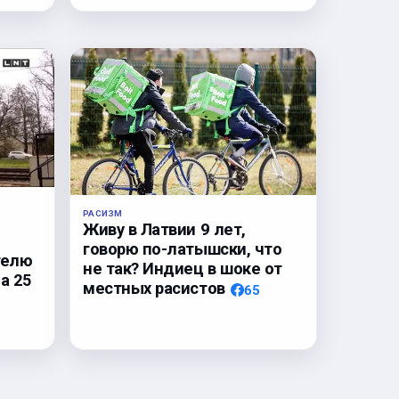
РАСИЗМ
Живу в Латвии 9 лет,
говорю по-латышски, что
телю
не так? Индиец в шоке от
а 25
местных расистов
65