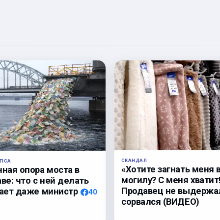
СКАНДАЛ
TICA
«Хотите загнать меня 
нная опора моста в
могилу? С меня хватит
ве: что с ней делать
Продавец не выдержа
нает даже министр
40
сорвался (ВИДЕО)