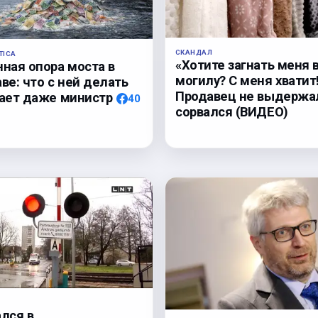
СКАНДАЛ
TICA
«Хотите загнать меня 
нная опора моста в
могилу? С меня хватит
ве: что с ней делать
Продавец не выдержа
нает даже министр
40
сорвался (ВИДЕО)
ался в