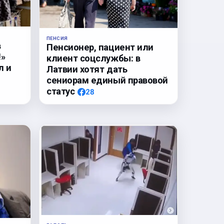
ПЕНСИЯ
в
Пенсионер, пациент или
!»
клиент соцслужбы: в
л и
Латвии хотят дать
сениорам единый правовой
статус
28