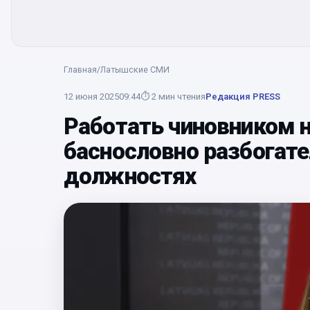
Главная
/
Латышские СМИ
12 июня 2025
09:44
⏱
2
мин чтения
Редакция PRESS
Работать чиновником н
баснословно разбогате
должностях