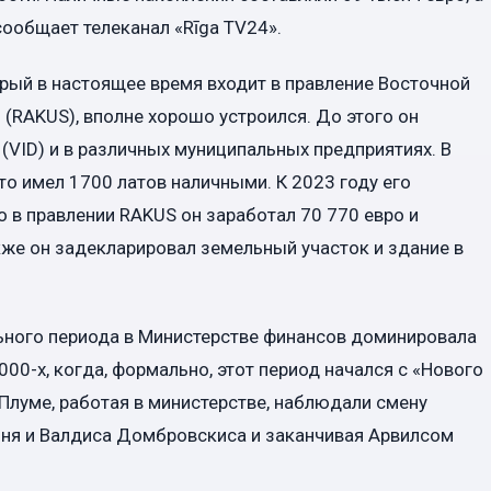
сообщает телеканал «Rīga TV24».
рый в настоящее время входит в правление Восточной
 (RAKUS), вполне хорошо устроился. До этого он
(VID) и в различных муниципальных предприятиях. В
что имел 1700 латов наличными. К 2023 году его
 в правлении RAKUS он заработал 70 770 евро и
кже он задекларировал земельный участок и здание в
ельного периода в Министерстве финансов доминировала
000-х, когда, формально, этот период начался с «Нового
 Плуме, работая в министерстве, наблюдали смену
иня и Валдиса Домбровскиса и заканчивая Арвилсом