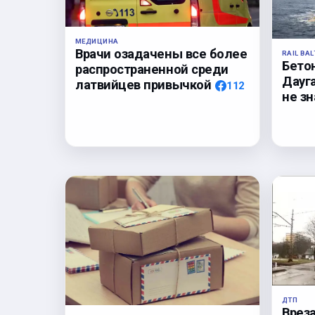
МЕДИЦИНА
Врачи озадачены все более
RAIL BAL
Бето
распространенной среди
Дауга
латвийцев привычкой
112
не з
ДТП
Врез