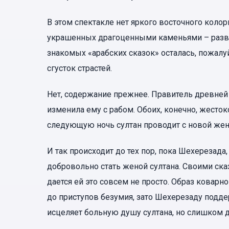
В этом спектакле нет яркого восточного колор
украшенных драгоценными каменьями – разве
знакомых «арабских сказок» осталась, пожал
сгусток страстей.
Нет, содержание прежнее. Правитель древней 
изменила ему с рабом. Обоих, конечно, жесток
следующую ночь султан проводит с новой жено
И так происходит до тех пор, пока Шехерезада
добровольно стать женой султана. Своими ска
дается ей это совсем не просто. Образ ковар
до приступов безумия, зато Шехерезаду подде
исцеляет больную душу султана, но слишком 