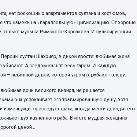
ита, нет роскошных апартаментов султана и костюмов,
 что намеки на «параллельную» цивилизацию. От хорошо
уй, только музыка Римского-Корсакова. И пульсирующий
Персии, султан Шахрияр, в дикой ярости: любимая жена
о убивают. А следом казнят весь гарем. И каждую
й – невинной девой, которой утром отрубают голову.
, любимая дочь великого визиря, не решается
зками она успокаивает его травмированную душу, хотя
ной изменщицы преследует шаха, жажда мести доводит его
рживает дух казненного раба. В итоге мудрая женщина
дорогой ценой…