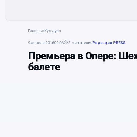
Главная
/
Культура
9 апреля 2016
09:06
⏱
3
мин чтения
Редакция PRESS
Премьера в Опере: Ше
балете