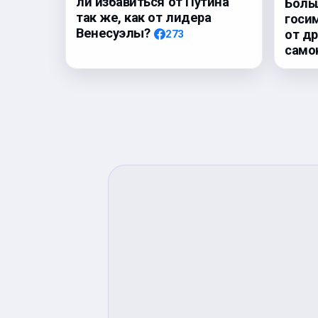
ли избавиться от Путина
Боль
так же, как от лидера
госи
Венесуэлы?
от д
273
само