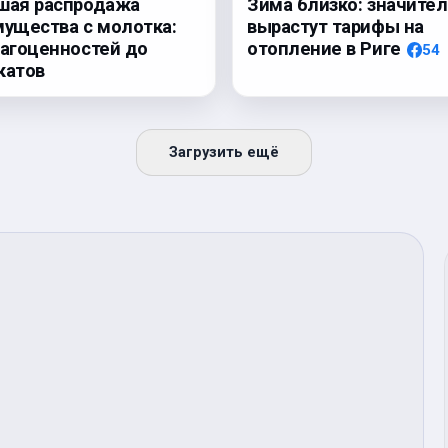
шая распродажа
Зима близко: значите
мущества с молотка:
вырастут тарифы на
рагоценностей до
отопление в Риге
54
катов
Загрузить ещё