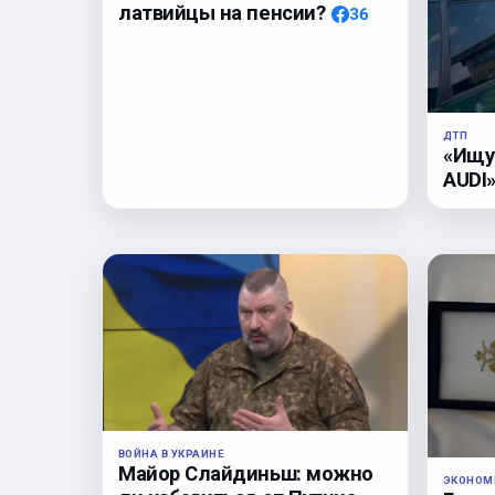
латвийцы на пенсии?
36
ДТП
«Ищу
AUDI»
ВОЙНА В УКРАИНЕ
Майор Слайдиньш: можно
ЭКОНОМ