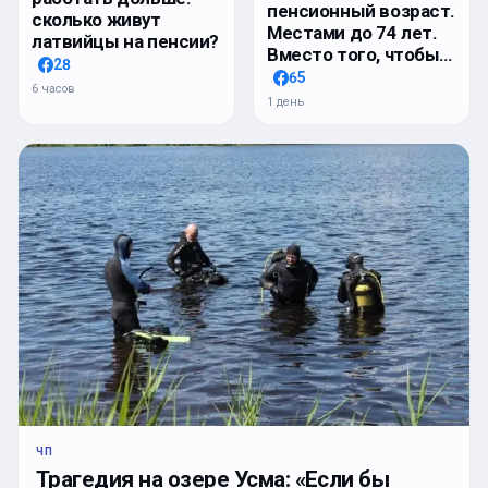
пенсионный возраст.
сколько живут
Местами до 74 лет.
латвийцы на пенсии?
Вместо того, чтобы…
28
65
6 часов
1 день
ЧП
Трагедия на озере Усма: «Если бы