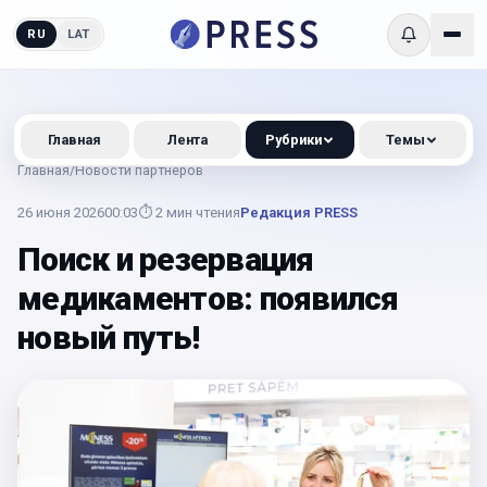
RU
LAT
Главная
Лента
Рубрики
Темы
Главная
/
Новости партнеров
26 июня 2026
00:03
⏱
2
мин чтения
Редакция PRESS
Поиск и резервация
медикаментов: появился
новый путь!