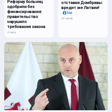
Реформу больниц
отставки Домбравы:
одобрили без
вредит же Латвии!
финансирования:
166
правительство
20 часов
нарушило
требования закона
4 часа