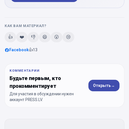
КАК ВАМ МАТЕРИАЛ?
👍
❤️
👎
😄
😮
😢
Facebook
👍
13
КОММЕНТАРИИ
Будьте первым, кто
прокомментирует
Открыть
→
Для участия в обсуждении нужен
аккаунт PRESS.LV.