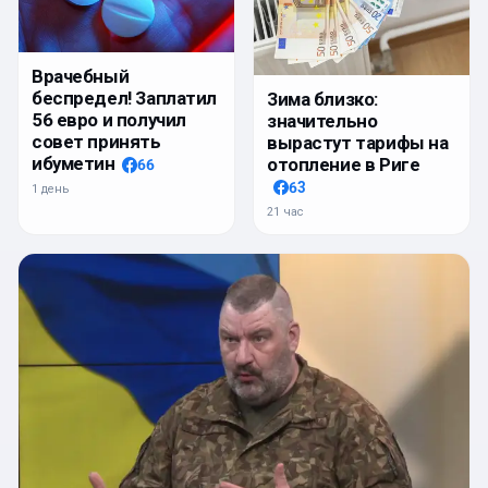
Врачебный
беспредел! Заплатил
Зима близко:
56 евро и получил
значительно
совет принять
вырастут тарифы на
ибуметин
отопление в Риге
66
63
1 день
21 час