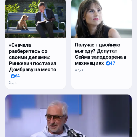
Получает двойную
«Сначала
выгоду? Депутат
разберитесь со
Сейма заподозрена в
своими делами»:
махинациях
Ринкевич поставил
47
Домбраву на место
4 дня
64
2 дня