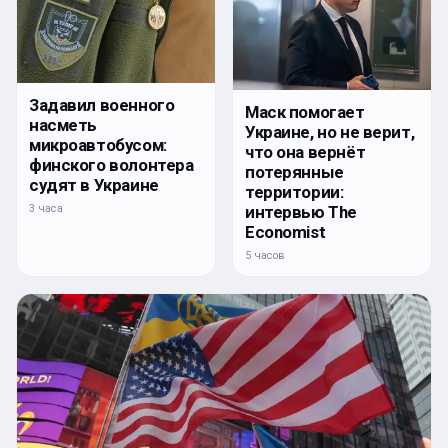
Задавил военного
Маск помогает
насметь
Украине, но не верит,
микроавтобусом:
что она вернёт
финского волонтера
потерянные
судят в Украине
территории:
интервью The
3 часа
Economist
5 часов