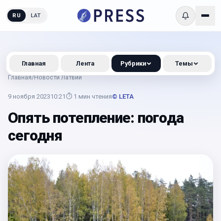
RU
LAT
Главная
Лента
Рубрики
Темы
Главная
/
Новости Латвии
9 ноября 2023
10:21
⏱
1
мин чтения
© LETA
Опять потепление: погода
сегодня