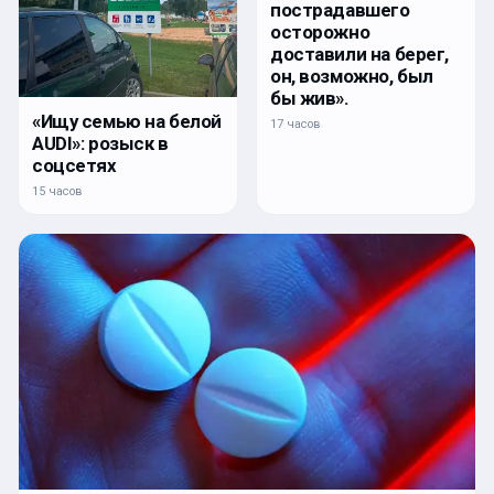
пострадавшего
осторожно
доставили на берег,
он, возможно, был
бы жив».
«Ищу семью на белой
17 часов
AUDI»: розыск в
соцсетях
15 часов