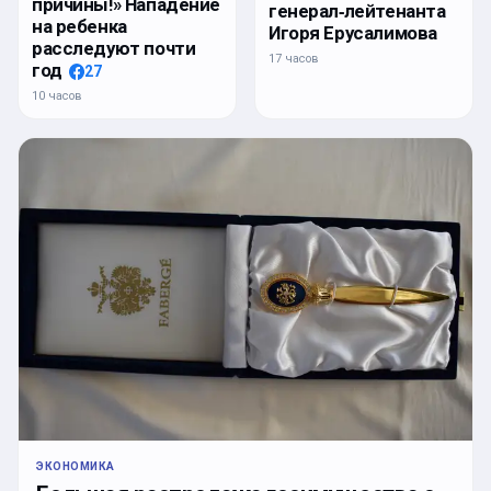
причины!» Нападение
генерал‑лейтенанта
на ребенка
Игоря Ерусалимова
расследуют почти
17 часов
год
27
10 часов
ЭКОНОМИКА