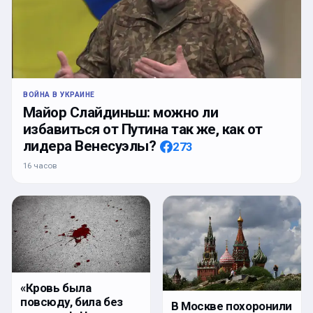
ВОЙНА В УКРАИНЕ
Майор Слайдиньш: можно ли
избавиться от Путина так же, как от
лидера Венесуэлы?
273
16 часов
«Кровь была
повсюду, била без
В Москве похоронили