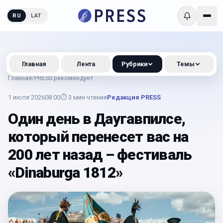
RU
LAT
Главная
Лента
Рубрики
Темы
Главная
/
PRESS рекомендует
1 июля 2026
08:00
⏱
3
мин чтения
Редакция PRESS
Один день в Даугавпилсе,
который перенесет вас на
200 лет назад – фестиваль
«Dinaburga 1812»