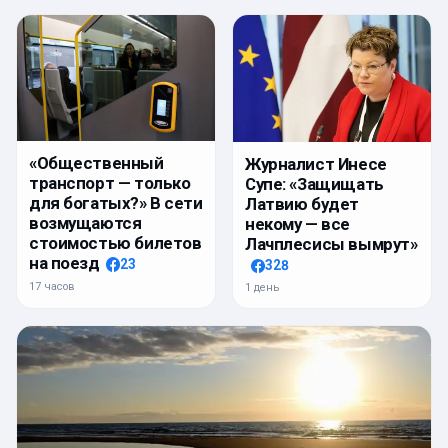
«Общественный
Журналист Инесе
транспорт — только
Супе: «Защищать
для богатых?» В сети
Латвию будет
возмущаются
некому — все
стоимостью билетов
Лачплесисы вымрут»
на поезд
23
328
17 часов
1 день