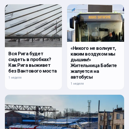
«Никого не волнует,
Вся Рига будет
каким воздухом мы
сидеть в пробках?
дышим!»
Как Рига выживет
Жительница Бабите
без Вантового моста
жалуется на
автобусы
1 неделя
1 неделя