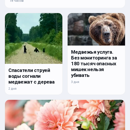
18 часов
Медвежья услуга.
Без мониторинга за
180 тысяч опасных
мишек нельзя
Спасатели струей
убивать
воды согнали
медвежат с дерева
3 дня
2 дня