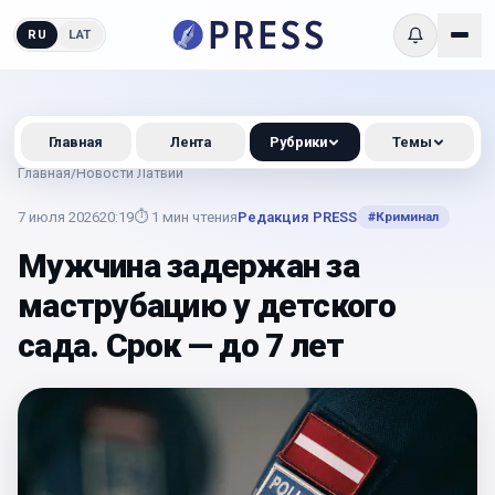
RU
LAT
Главная
Лента
Рубрики
Темы
Главная
/
Новости Латвии
7 июля 2026
20:19
⏱
1
мин чтения
Редакция PRESS
#
Криминал
Мужчина задержан за
маструбацию у детского
сада. Срок — до 7 лет