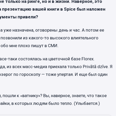
е только на ринге, но и в жизни. Наверное, это
на презентацию вашей книги в Spice был наложен
ргументы привели?
а уже назначена, оговорены день и час. А потом ее
у позвонили из какого-то высокого влиятельного
 обо мне плохо пишут в СМИ.
се-таки состоялась на цветочной базе Florex.
, из всех масс-медиа приехала только Privātā dzīve. Я
Козерог по гороскопу — тоже упертая. И еще был один
 пошли к «ватнику»? Вы, наверное, знаете, что такое
айки, в которых людям было тепло. (Улыбается.)