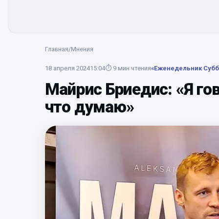
Главная
/
Мнения
18 апреля 2024
15:04
⏱
9
мин чтения
«Еженедельник Субб
Майрис Бриедис: «Я гов
что думаю»