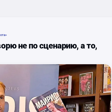
ота»
орю не по сценарию, а то,