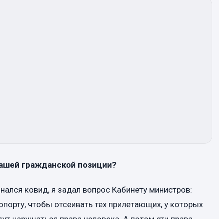
 вашей гражданской позиции?
инался ковид, я задал вопрос Кабинету министров:
порту, чтобы отсеивать тех прилетающих, у которых
дут нарушаться права человека. А потом эти права