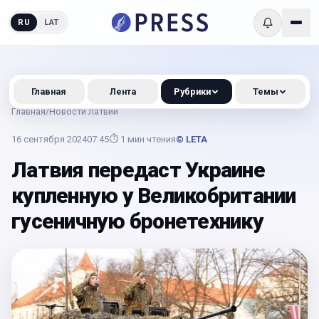
RU
LAT
Главная
Лента
Рубрики
Темы
Главная
/
Новости Латвии
16 сентября 2024
07:45
⏱
1
мин чтения
© LETA
Латвия передаст Украине
купленную у Великобритании
гусеничную бронетехнику