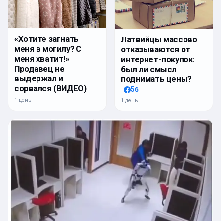
«Хотите загнать
Латвийцы массово
меня в могилу? С
отказываются от
меня хватит!»
интернет-покупок:
Продавец не
был ли смысл
выдержал и
поднимать цены?
сорвался (ВИДЕО)
56
1 день
1 день