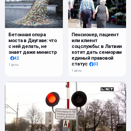
Бетонная опора
Пенсионер, пациент
моста в Даугаве: что
или клиент
с ней делать, не
соцслужбы: в Латвии
знает даже министр
хотят дать сениорам
единый правовой
42
статус
33
1 день
1 день