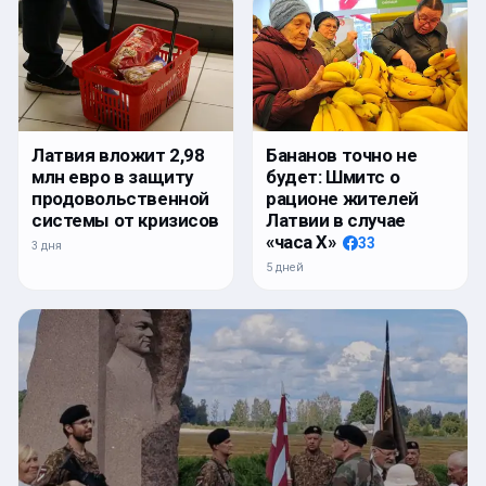
Латвия вложит 2,98
Бананов точно не
млн евро в защиту
будет: Шмитс о
продовольственной
рационе жителей
системы от кризисов
Латвии в случае
«часа Х»
33
3 дня
5 дней