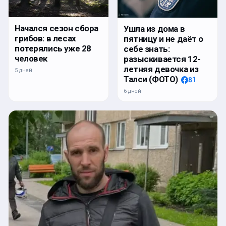
Начался сезон сбора
Ушла из дома в
грибов: в лесах
пятницу и не даёт о
потерялись уже 28
себе знать:
человек
разыскивается 12-
летняя девочка из
5 дней
Талси (ФОТО)
81
6 дней