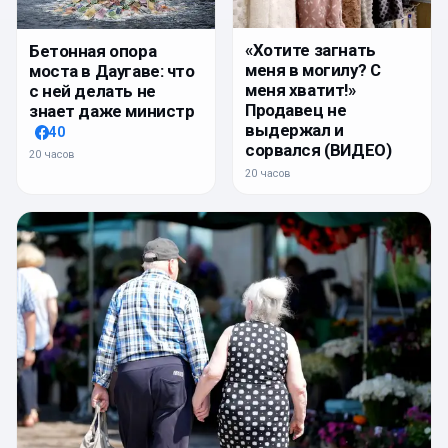
«Хотите загнать
Бетонная опора
меня в могилу? С
моста в Даугаве: что
меня хватит!»
с ней делать не
Продавец не
знает даже министр
выдержал и
40
сорвался (ВИДЕО)
20 часов
20 часов