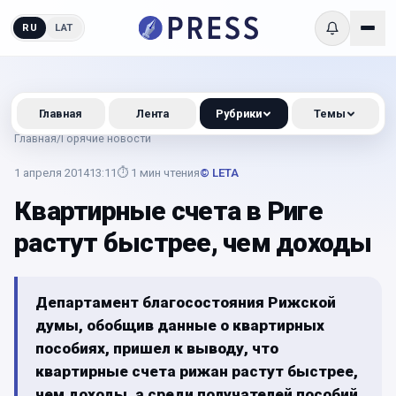
RU
LAT
Главная
Лента
Рубрики
Темы
Главная
/
Горячие новости
1 апреля 2014
13:11
⏱
1
мин чтения
© LETA
Квартирные счета в Риге
растут быстрее, чем доходы
Департамент благосостояния Рижской
думы, обобщив данные о квартирных
пособиях, пришел к выводу, что
квартирные счета рижан растут быстрее,
чем доходы, а среди получателей пособий