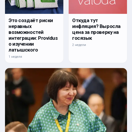
Откуда тут
Это создаёт риски
инфляция? Выросла
неравных
цена за проверку на
возможностей
госязык
интеграции: Providus
о изучении
2 недели
латышского
1 неделя