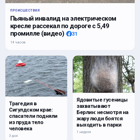
ПРОИСШЕСТВИЯ
Пьяный инвалид на электрическом
кресле рассекал по дороге с 5,49
промилле (видео)
31
14 часов
Ядовитые гусеницы
Трагедия в
захватывают
Сигулдском крае:
Берлин: несмотря на
спасатели подняли
жару люди боятся
из пруда тело
выходить в парки
человека
1 неделя
3 дня