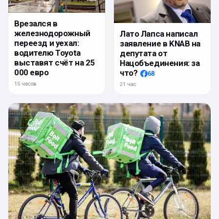
Врезался в
железнодорожный
Лато Лапса написал
переезд и уехал:
заявление в KNAB на
водителю Toyota
депутата от
выставят счёт на 25
Нацобъединения: за
000 евро
что?
68
15 часов
21 час