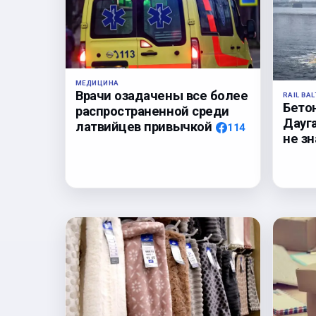
МЕДИЦИНА
Врачи озадачены все более
RAIL BAL
Бето
распространенной среди
Дауга
латвийцев привычкой
114
не з