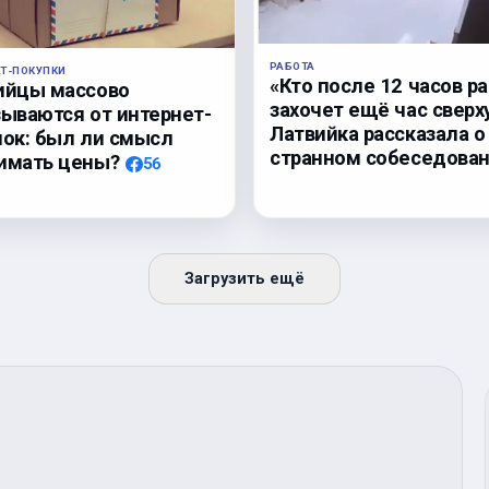
РАБОТА
ЕТ-ПОКУПКИ
«Кто после 12 часов р
ийцы массово
захочет ещё час сверх
зываются от интернет-
Латвийка рассказала о
пок: был ли смысл
странном собеседова
имать цены?
56
Загрузить ещё