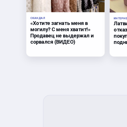
СКАНДАЛ
ИНТЕРН
«Хотите загнать меня в
Латв
могилу? С меня хватит!»
отка
Продавец не выдержал и
поку
сорвался (ВИДЕО)
подн