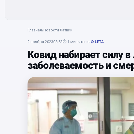
Главная
/
Новости Латвии
2 ноября 2023
08:53
⏱
1
мин чтения
© LETA
Ковид набирает силу в
заболеваемость и сме