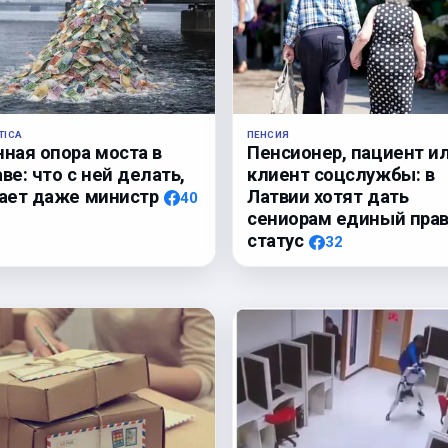
TICA
ПЕНСИЯ
нная опора моста в
Пенсионер, пациент и
ве: что с ней делать,
клиент соцслужбы: в
нает даже министр
Латвии хотят дать
40
сениорам единый пра
статус
32