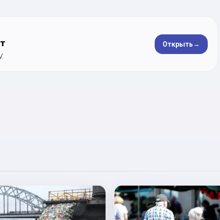
ет
Открыть
→
.