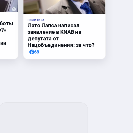
ПОЛИТИКА
аботы
Лато Лапса написал
у?»
заявление в KNAB на
депутата от
нии
Нацобъединения: за что?
68