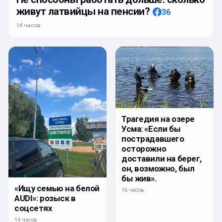
живут латвийцы на пенсии?
36
14 часов
Трагедия на озере
Усма: «Если бы
пострадавшего
осторожно
доставили на берег,
он, возможно, был
бы жив».
«Ищу семью на белой
16 часов
AUDI»: розыск в
соцсетях
14 часов