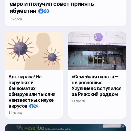
евро и получил совет принять
ибуметин
60
9 часов
Вот зараза! На
«Семейная палата —
поручнях и
не роскошь»:
банкоматах
Узулниекс вступился
обнаружили тысячи
за Рижский роддом
неизвестных науке
11 часов
вирусов
24
11 часов