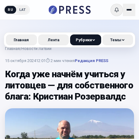
RU
LAT
Главная
Лента
Рубрики
Темы
Главная
/
Новости Латвии
15 октября 2024
12:01
⏱
2
мин чтения
Редакция PRESS
Когда уже начнём учиться у
литовцев — для собственного
блага: Кристиан Розервалдс