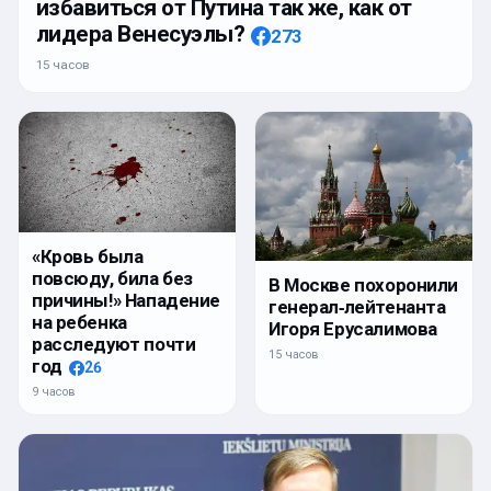
избавиться от Путина так же, как от
лидера Венесуэлы?
273
15 часов
«Кровь была
повсюду, била без
В Москве похоронили
причины!» Нападение
генерал‑лейтенанта
на ребенка
Игоря Ерусалимова
расследуют почти
15 часов
год
26
9 часов