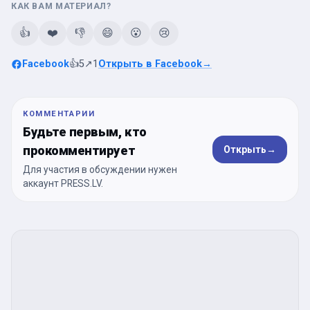
КАК ВАМ МАТЕРИАЛ?
👍
❤️
👎
😄
😮
😢
Facebook
👍
5
↗
1
Открыть в Facebook
→
КОММЕНТАРИИ
Будьте первым, кто
прокомментирует
Открыть
→
Для участия в обсуждении нужен
аккаунт PRESS.LV.