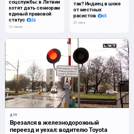
соцслужбы: в Латвии
так? Индиец в шоке
хотят дать сениорам
от местных
единый правовой
расистов
65
статус
26
22 часа
12 часов
ДТП
Врезался в железнодорожный
переезд и уехал: водителю Toyota