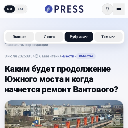
RU
LAT
Главная
Лента
Рубрики
Темы
Главная
/
Выбор редакции
8 июля 2026
08:34
⏱
6
мин чтения
«Вести»
#
Мосты
Каким будет продолжение
Южного моста и когда
начнется ремонт Вантового?