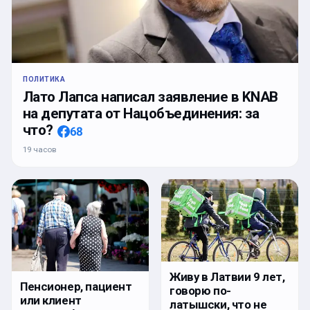
ПОЛИТИКА
Лато Лапса написал заявление в KNAB
на депутата от Нацобъединения: за
что?
68
19 часов
Живу в Латвии 9 лет,
Пенсионер, пациент
говорю по-
или клиент
латышски, что не