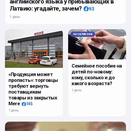
английского языка у прибывающих в
Латвию: угадайте, зачем?
93
1 день
ЭКСКЛЮЗИВ
Семейное пособие на
детей по-новому:
«Продукция может
кому, сколько и до
пропасть»: торговцы
какого возраста?
требуют вернуть
1 день
поставщикам
товары из закрытых
Mere
145
1 день