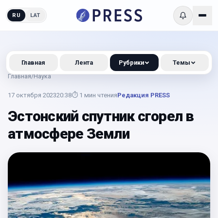
RU
LAT
Главная
Лента
Рубрики
Темы
Главная
/
Наука
17 октября 2023
20:38
⏱
1
мин чтения
Редакция PRESS
Эстонский спутник сгорел в
атмосфере Земли