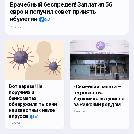
Врачебный беспредел! Заплатил 56
евро и получил совет принять
ибуметин
57
7 часов
Вот зараза! На
«Семейная палата —
поручнях и
не роскошь»:
банкоматах
Узулниекс вступился
обнаружили тысячи
за Рижский роддом
неизвестных науке
9 часов
вирусов
24
9 часов