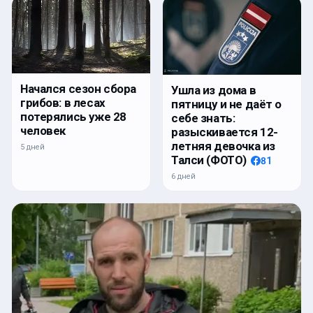
Начался сезон сбора
Ушла из дома в
грибов: в лесах
пятницу и не даёт о
потерялись уже 28
себе знать:
человек
разыскивается 12-
летняя девочка из
5 дней
Талси (ФОТО)
81
6 дней