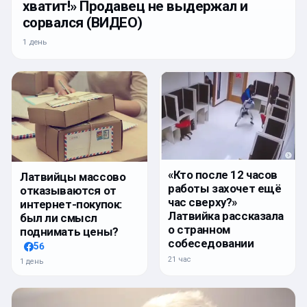
хватит!» Продавец не выдержал и
сорвался (ВИДЕО)
1 день
«Кто после 12 часов
Латвийцы массово
работы захочет ещё
отказываются от
час сверху?»
интернет-покупок:
Латвийка рассказала
был ли смысл
о странном
поднимать цены?
собеседовании
56
21 час
1 день