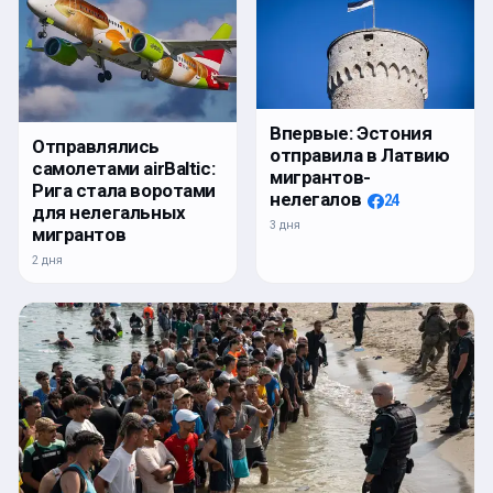
Впервые: Эстония
Отправлялись
отправила в Латвию
самолетами airBaltic:
мигрантов-
Рига стала воротами
нелегалов
24
для нелегальных
3 дня
мигрантов
2 дня