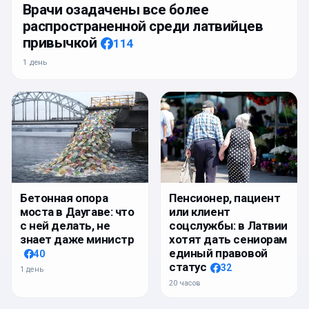
Врачи озадачены все более
распространенной среди латвийцев
привычкой
114
1 день
Бетонная опора
Пенсионер, пациент
моста в Даугаве: что
или клиент
с ней делать, не
соцслужбы: в Латвии
знает даже министр
хотят дать сениорам
единый правовой
40
статус
32
1 день
20 часов