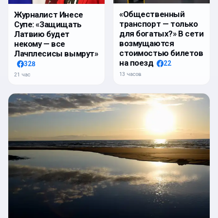
«Общественный
Журналист Инесе
транспорт — только
Супе: «Защищать
для богатых?» В сети
Латвию будет
возмущаются
некому — все
стоимостью билетов
Лачплесисы вымрут»
на поезд
22
328
13 часов
21 час