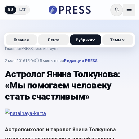
RU
LAT
Главная
Лента
Рубрики
Темы
Главная
/
PRESS рекомендует
2 мая 2016
15:04
⏱
5
мин чтения
Редакция PRESS
Астролог Янина Толкунова:
«Мы помогаем человеку
стать счастливым»
Астропсихолог и таролог Янина Толкунова
открывает астрологию с другой стороны,