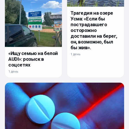
Трагедия на озере
Усма: «Если бы
пострадавшего
осторожно
доставили на берег,
он, возможно, был
бы жив».
«Ищу семью на белой
1 день
AUDI»: розыск в
соцсетях
1 день