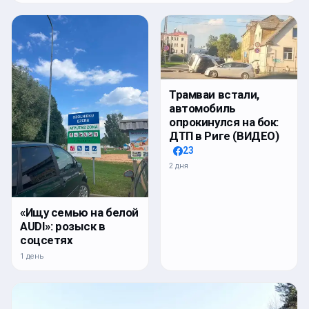
Трамваи встали,
автомобиль
опрокинулся на бок:
ДТП в Риге (ВИДЕО)
23
2 дня
«Ищу семью на белой
AUDI»: розыск в
соцсетях
1 день