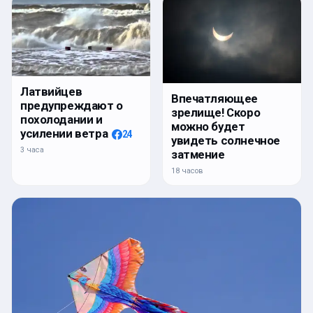
Латвийцев
Впечатляющее
предупреждают о
зрелище! Скоро
похолодании и
можно будет
усилении ветра
24
увидеть солнечное
3 часа
затмение
18 часов