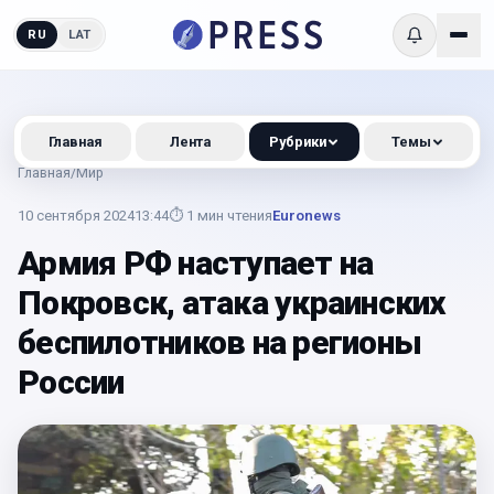
RU
LAT
Главная
Лента
Рубрики
Темы
Главная
/
Мир
10 сентября 2024
13:44
⏱
1
мин чтения
Euronews
Армия РФ наступает на
Покровск, атака украинских
беспилотников на регионы
России