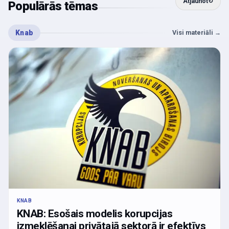
Atjaunot
↻
Populārās tēmas
Knab
Visi materiāli
→
KNAB
KNAB: Esošais modelis korupcijas
izmeklēšanai privātajā sektorā ir efektīvs