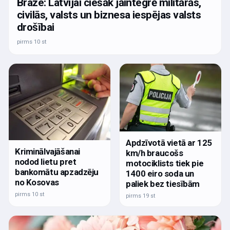
Braže: Latvijai ciešāk jāintegrē militārās,
civilās, valsts un biznesa iespējas valsts
drošībai
pirms 10 st
Apdzīvotā vietā ar 125
Kriminālvajāšanai
km/h braucošs
nodod lietu pret
motociklists tiek pie
bankomātu apzadzēju
1400 eiro soda un
no Kosovas
paliek bez tiesībām
pirms 10 st
pirms 19 st