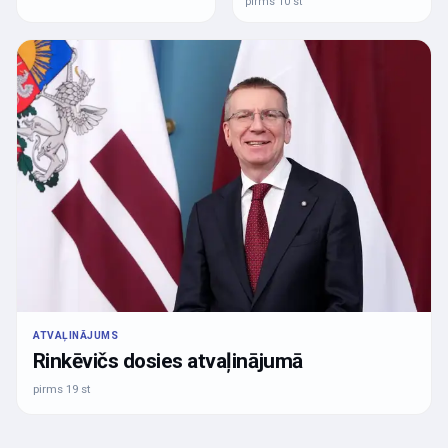
pirms 10 st
ATVAĻINĀJUMS
Rinkēvičs dosies atvaļinājumā
pirms 19 st