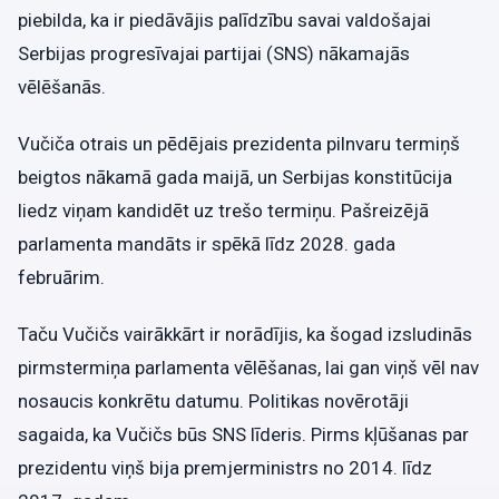
piebilda, ka ir piedāvājis palīdzību savai valdošajai
Serbijas progresīvajai partijai (SNS) nākamajās
vēlēšanās.
Vučiča otrais un pēdējais prezidenta pilnvaru termiņš
beigtos nākamā gada maijā, un Serbijas konstitūcija
liedz viņam kandidēt uz trešo termiņu. Pašreizējā
parlamenta mandāts ir spēkā līdz 2028. gada
februārim.
Taču Vučičs vairākkārt ir norādījis, ka šogad izsludinās
pirmstermiņa parlamenta vēlēšanas, lai gan viņš vēl nav
nosaucis konkrētu datumu. Politikas novērotāji
sagaida, ka Vučičs būs SNS līderis. Pirms kļūšanas par
prezidentu viņš bija premjerministrs no 2014. līdz