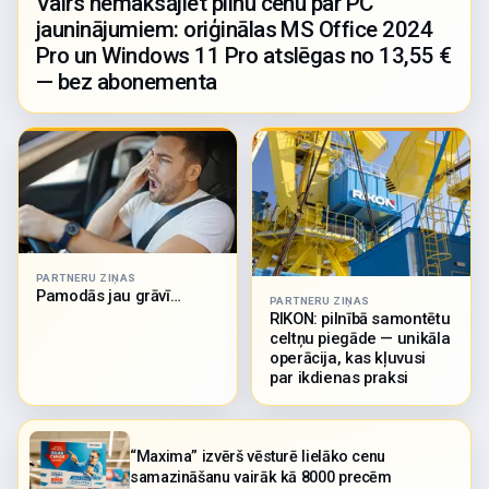
Vairs nemaksājiet pilnu cenu par PC
jauninājumiem: oriģinālas MS Office 2024
Pro un Windows 11 Pro atslēgas no 13,55 €
— bez abonementa
PARTNERU ZIŅAS
Pamodās jau grāvī…
PARTNERU ZIŅAS
RIKON: pilnībā samontētu
celtņu piegāde — unikāla
operācija, kas kļuvusi
par ikdienas praksi
“Maxima” izvērš vēsturē lielāko cenu
samazināšanu vairāk kā 8000 precēm