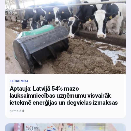
EKONOMIKA
Aptauja: Latvijā 54% mazo
lauksaimniecības uzņēmumu visvairāk
ietekmē enerģijas un degvielas izmaksas
pirms 3 d