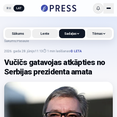
RU
LAT
Sākums
Lente
Sadaļas
Tēmas
Sākums
/
Pasaule
2026. gada 28. jūnijs
11:13
⏱
1
min lasīšanas
© LETA
Vučičs gatavojas atkāpties no
Serbijas prezidenta amata