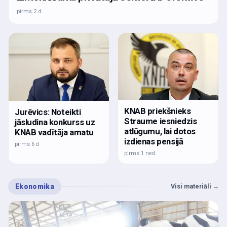
pirms 2 d
KNAB priekšnieks
Jurēvics: Noteikti
Straume iesniedzis
jāsludina konkurss uz
atlūgumu, lai dotos
KNAB vadītāja amatu
izdienas pensijā
pirms 6 d
pirms 1 ned
Ekonomika
Visi materiāli
→