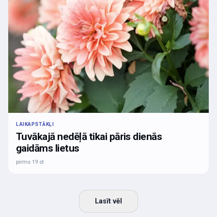
LAIKAPSTĀKĻI
Tuvākajā nedēļā tikai pāris dienās
gaidāms lietus
pirms 19 st
Lasīt vēl