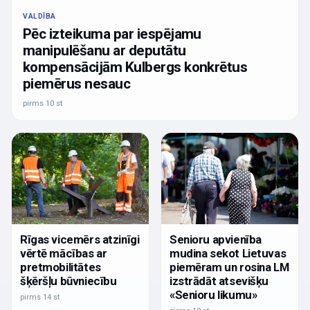
VALDĪBA
Pēc izteikuma par iespējamu
manipulēšanu ar deputātu
kompensācijām Kulbergs konkrētus
piemērus nesauc
pirms 10 st
Rīgas vicemērs atzinīgi
Senioru apvienība
vērtē mācības ar
mudina sekot Lietuvas
pretmobilitātes
piemēram un rosina LM
šķēršļu būvniecību
izstrādāt atsevišķu
«Senioru likumu»
pirms 14 st