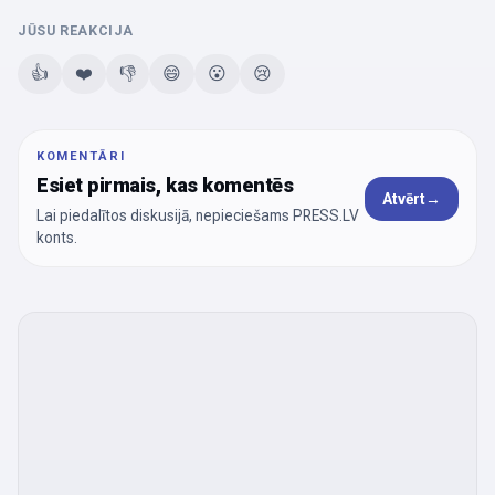
JŪSU REAKCIJA
👍
❤️
👎
😄
😮
😢
KOMENTĀRI
Esiet pirmais, kas komentēs
Atvērt
→
Lai piedalītos diskusijā, nepieciešams PRESS.LV
konts.