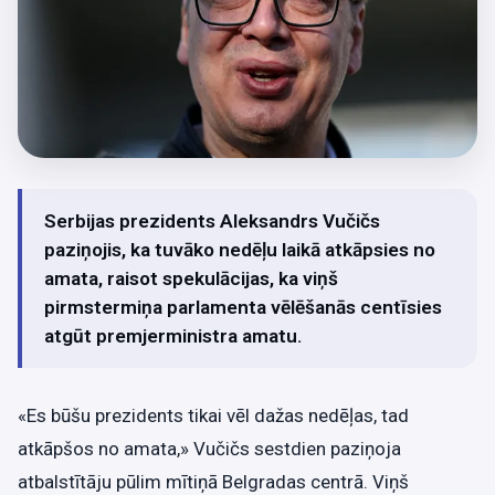
Serbijas prezidents Aleksandrs Vučičs
paziņojis, ka tuvāko nedēļu laikā atkāpsies no
amata, raisot spekulācijas, ka viņš
pirmstermiņa parlamenta vēlēšanās centīsies
atgūt premjerministra amatu.
«Es būšu prezidents tikai vēl dažas nedēļas, tad
atkāpšos no amata,» Vučičs sestdien paziņoja
atbalstītāju pūlim mītiņā Belgradas centrā. Viņš