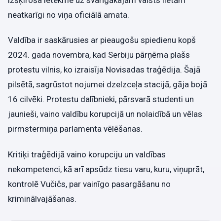
izšķiroša ietekme uz svarīgākajām valsts lietām
neatkarīgi no viņa oficiālā amata.
Valdība ir saskārusies ar pieaugošu spiedienu kopš
2024. gada novembra, kad Serbiju pārņēma plašs
protestu vilnis, ko izraisīja Novisadas traģēdija. Šajā
pilsētā, sagrūstot nojumei dzelzceļa stacijā, gāja bojā
16 cilvēki. Protestu dalībnieki, pārsvarā studenti un
jaunieši, vaino valdību korupcijā un nolaidībā un vēlas
pirmstermiņa parlamenta vēlēšanas.
Kritiķi traģēdijā vaino korupciju un valdības
nekompetenci, kā arī apsūdz tiesu varu, kuru, viņuprāt,
kontrolē Vučičs, par vainīgo pasargāšanu no
kriminālvajāšanas.