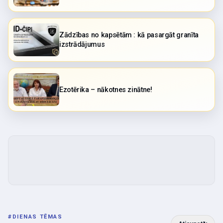
Zādzības no kapsētām : kā pasargāt granīta
izstrādājumus
Ezotērika – nākotnes zinātne!
#
DIENAS TĒMAS