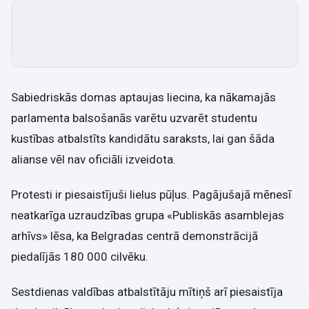
Sabiedriskās domas aptaujas liecina, ka nākamajās
parlamenta balsošanās varētu uzvarēt studentu
kustības atbalstīts kandidātu saraksts, lai gan šāda
alianse vēl nav oficiāli izveidota.
Protesti ir piesaistījuši lielus pūļus. Pagājušajā mēnesī
neatkarīga uzraudzības grupa «Publiskās asamblejas
arhīvs» lēsa, ka Belgradas centrā demonstrācijā
piedalījās 180 000 cilvēku.
Sestdienas valdības atbalstītāju mītiņš arī piesaistīja