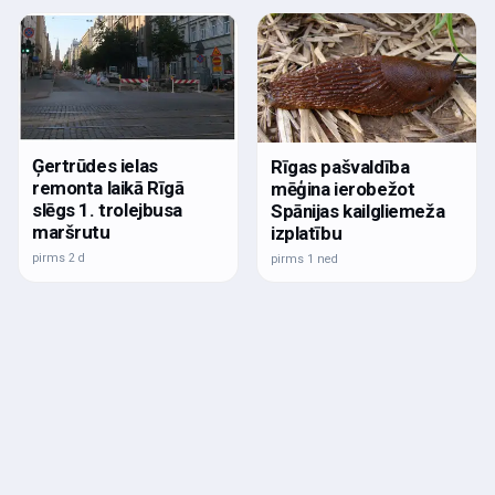
Ģertrūdes ielas
Rīgas pašvaldība
remonta laikā Rīgā
mēģina ierobežot
slēgs 1. trolejbusa
Spānijas kailgliemeža
maršrutu
izplatību
pirms 2 d
pirms 1 ned