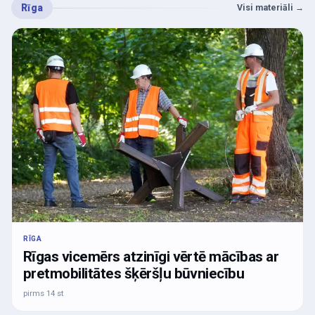
Rīga
Visi materiāli
→
RĪGA
Rīgas vicemērs atzinīgi vērtē mācības ar
pretmobilitātes šķēršļu būvniecību
pirms 14 st