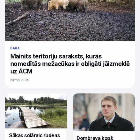
DABA
Mainīts teritoriju saraksts, kurās
nomedītās mežacūkas ir obligāti jāizmeklē
uz ĀCM
pirms 20 st
Sākas solārais rudens
Dombrava kopš