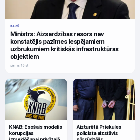
KARŠ
Ministrs: Aizsardzības resors nav
konstatējis pazīmes iespējamiem
uzbrukumiem kritiskās infrastruktūras
objektiem
pirms 16 st
KNAB: Esošais modelis
Aizturētā Priekules
korupcijas
policista aizstāvis
izmeklēšanai privātajā
pārsūdzējis