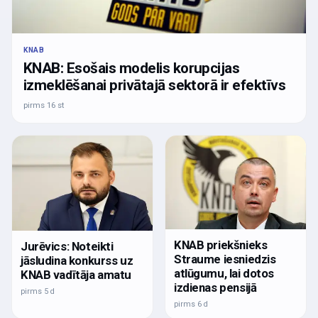
KNAB
KNAB: Esošais modelis korupcijas
izmeklēšanai privātajā sektorā ir efektīvs
pirms 16 st
KNAB priekšnieks
Jurēvics: Noteikti
Straume iesniedzis
jāsludina konkurss uz
atlūgumu, lai dotos
KNAB vadītāja amatu
izdienas pensijā
pirms 5 d
pirms 6 d