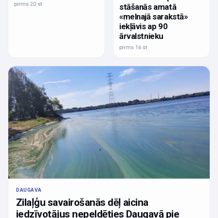
pirms 20 st
stāšanās amatā
«melnajā sarakstā»
iekļāvis ap 90
ārvalstnieku
pirms 16 st
DAUGAVA
Zilaļģu savairošanās dēļ aicina
iedzīvotājus nepeldēties Daugavā pie