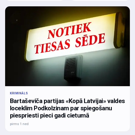
KRIMINĀLS
Bartaševiča partijas «Kopā Latvijai» valdes
loceklim Podkolzinam par spiegošanu
piespriesti pieci gadi cietumā
pirms 1 ned