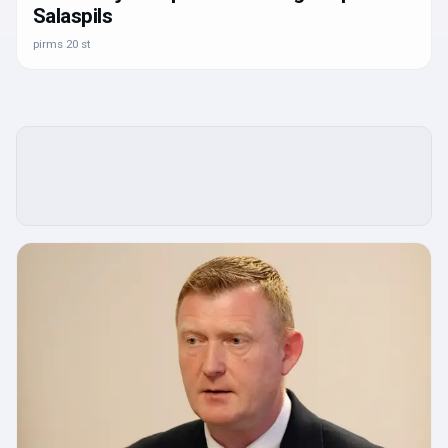
Salaspils
pirms 20 st