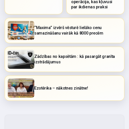
operācija, kas kļuvusi
par ikdienas praksi
“Maxima” izvērš vēsturē lielāko cenu
samazināšanu vairāk kā 8000 precēm
Zādzības no kapsētām : kā pasargāt granīta
izstrādājumus
Ezotērika – nākotnes zinātne!