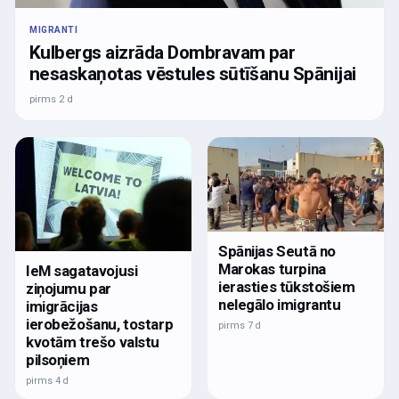
MIGRANTI
Kulbergs aizrāda Dombravam par
nesaskaņotas vēstules sūtīšanu Spānijai
pirms 2 d
Spānijas Seutā no
Marokas turpina
IeM sagatavojusi
ierasties tūkstošiem
ziņojumu par
nelegālo imigrantu
imigrācijas
ierobežošanu, tostarp
pirms 7 d
kvotām trešo valstu
pilsoņiem
pirms 4 d