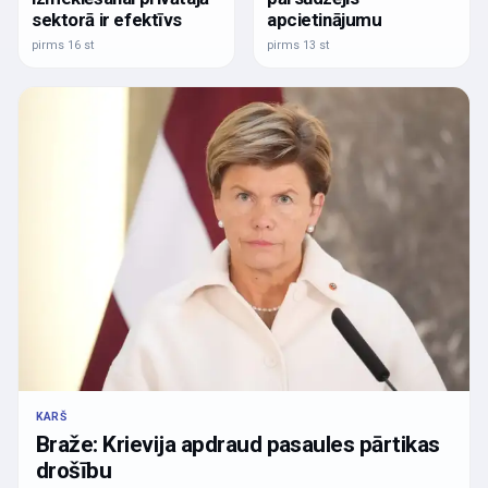
sektorā ir efektīvs
apcietinājumu
pirms 16 st
pirms 13 st
KARŠ
Braže: Krievija apdraud pasaules pārtikas
drošību