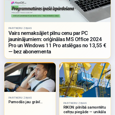
PARTNERU ZIŅAS
Vairs nemaksājiet pilnu cenu par PC
jauninājumiem: oriģinālas MS Office 2024
Pro un Windows 11 Pro atslēgas no 13,55 €
— bez abonementa
PARTNERU ZIŅAS
Pamodās jau grāvī…
PARTNERU ZIŅAS
RIKON: pilnībā samontētu
celtņu piegāde — unikāla