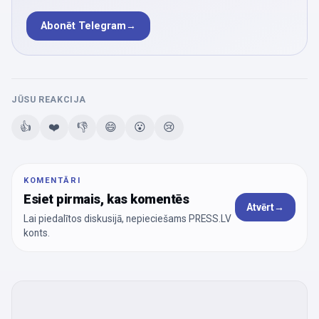
Abonēt Telegram
→
JŪSU REAKCIJA
👍
❤️
👎
😄
😮
😢
KOMENTĀRI
Esiet pirmais, kas komentēs
Atvērt
→
Lai piedalītos diskusijā, nepieciešams PRESS.LV
konts.