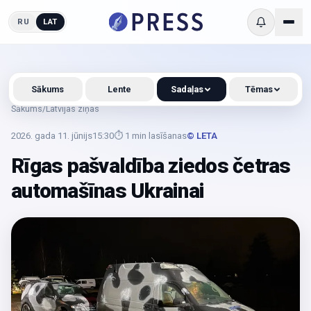
RU
LAT
Sākums
Lente
Sadaļas
Tēmas
Sākums
/
Latvijas ziņas
2026. gada 11. jūnijs
15:30
⏱
1
min lasīšanas
© LETA
Rīgas pašvaldība ziedos četras
automašīnas Ukrainai