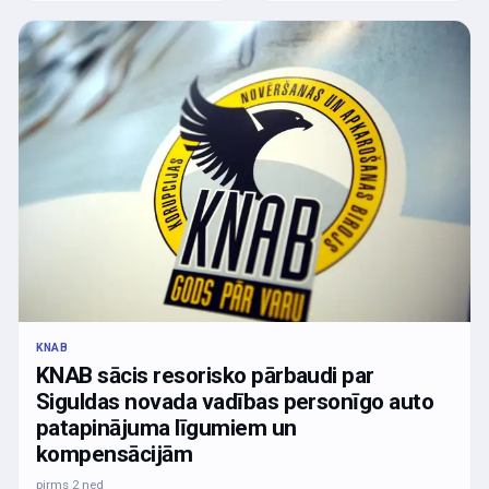
KNAB
KNAB sācis resorisko pārbaudi par
Siguldas novada vadības personīgo auto
patapinājuma līgumiem un
kompensācijām
pirms 2 ned