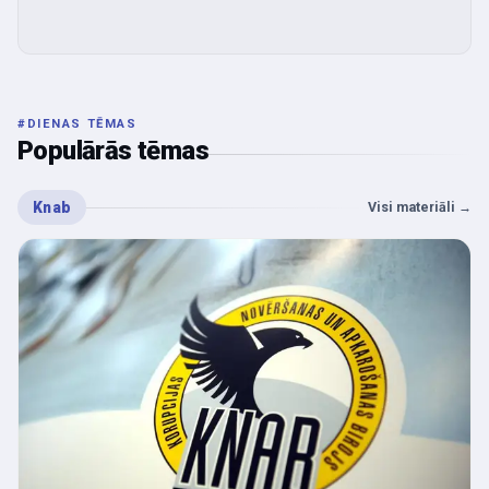
#
DIENAS TĒMAS
Populārās tēmas
Knab
Visi materiāli
→