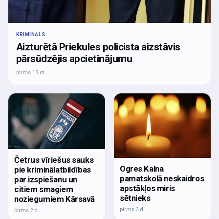
KRIMINĀLS
Aizturētā Priekules policista aizstāvis
pārsūdzējis apcietinājumu
pirms 13 st
Četrus vīriešus sauks
Ogres Kalna
pie kriminālatbildības
pamatskolā neskaidros
par izspiešanu un
apstākļos miris
citiem smagiem
sētnieks
noziegumiem Kārsavā
pirms 3 d
pirms 2 d