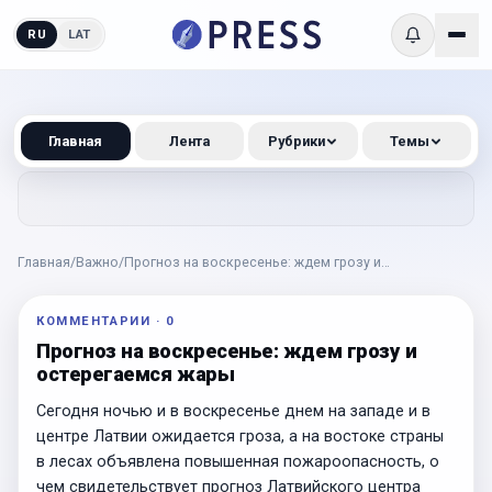
RU
LAT
Главная
Лента
Рубрики
Темы
Главная
/
Важно
/
Прогноз на воскресенье: ждем грозу и
остерегаемся жары
КОММЕНТАРИИ
·
0
Прогноз на воскресенье: ждем грозу и
остерегаемся жары
Сегодня ночью и в воскресенье днем на западе и в
центре Латвии ожидается гроза, а на востоке страны
в лесах объявлена повышенная пожароопасность, о
чем свидетельствует прогноз Латвийского центра