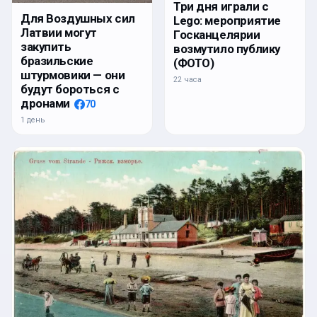
Три дня играли с
Для Воздушных сил
Lego: мероприятие
Латвии могут
Госканцелярии
закупить
возмутило публику
бразильские
(ФОТО)
штурмовики — они
22 часа
будут бороться с
дронами
70
1 день