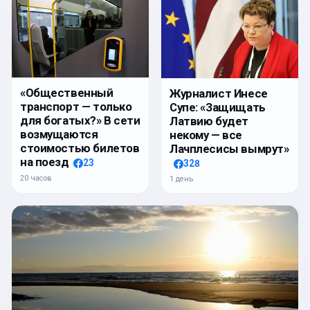
«Общественный
Журналист Инесе
транспорт — только
Супе: «Защищать
для богатых?» В сети
Латвию будет
возмущаются
некому — все
стоимостью билетов
Лачплесисы вымрут»
на поезд
23
328
20 часов
1 день