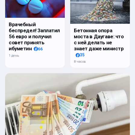
Врачебный
беспредел! Заплатил
Бетонная опора
56 евро и получил
моста в Даугаве: что
совет принять
с ней делать не
ибуметин
знает даже министр
66
35
1 день
8 часов