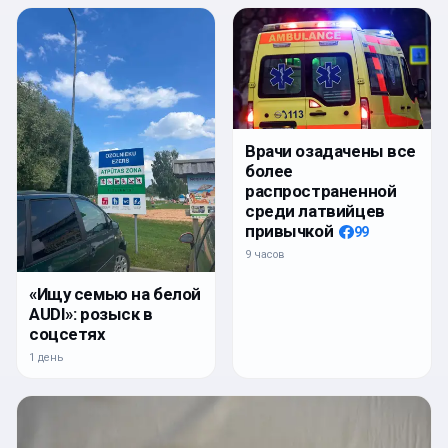
Врачи озадачены все
более
распространенной
среди латвийцев
привычкой
99
9 часов
«Ищу семью на белой
AUDI»: розыск в
соцсетях
1 день