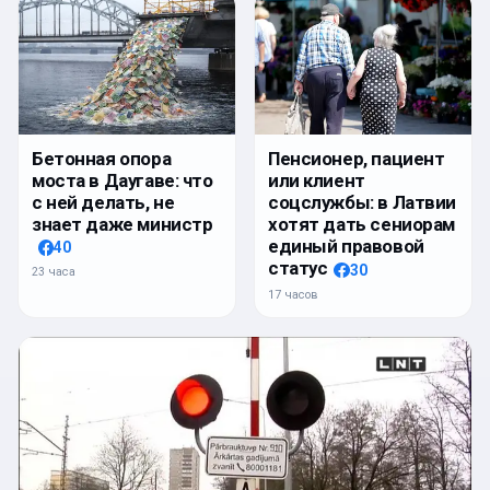
Бетонная опора
Пенсионер, пациент
моста в Даугаве: что
или клиент
с ней делать, не
соцслужбы: в Латвии
знает даже министр
хотят дать сениорам
единый правовой
40
статус
30
23 часа
17 часов