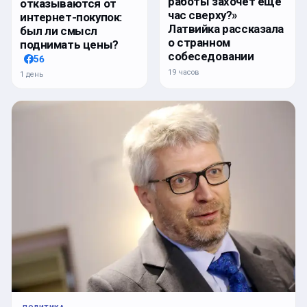
работы захочет ещё
отказываются от
час сверху?»
интернет-покупок:
Латвийка рассказала
был ли смысл
о странном
поднимать цены?
собеседовании
56
19 часов
1 день