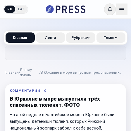
RU
LAT
Главная
Лента
Рубрики
Темы
Всюду
Главная
/
/
В Юркалне в море выпустили трёх спасенных
жизнь
тюленят. ФОТО
КОММЕНТАРИИ
·
0
В Юркалне в море выпустили трёх
спасенных тюленят. ФОТО
На этой неделе в Балтийское море в Юркалне были
выпущены детеныши тюленя, которых Рижский
национальный зоопарк забрал к себе весной,