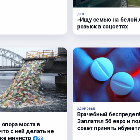
ДТП
«Ищу семью на белой A
розыск в соцсетях
ЗДОРОВЬЕ
Врачебный беспредел
Заплатил 56 евро и по
 опора моста в
совет принять ибумет
 что с ней делать не
же министр
38