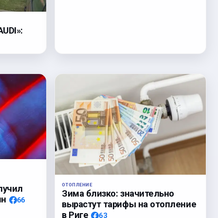
UDI»:
!
ОТОПЛЕНИЕ
лучил
Зима близко: значительно
ин
66
вырастут тарифы на отопление
в Риге
63