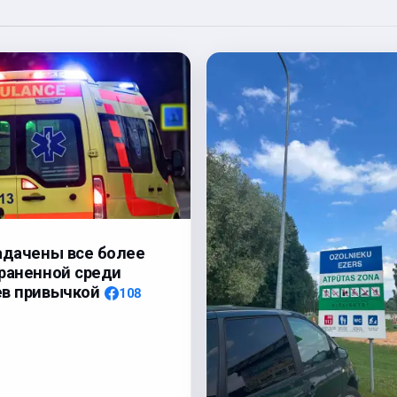
адачены все более
раненной среди
ев привычкой
108