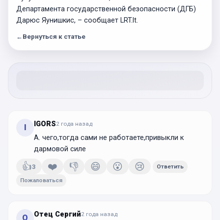
Департамента государственной безопасности (ДГБ)
Дарюс Яунишкис, – сообщает LRT.lt.
←
Вернуться к статье
IGORS
2 года
назад
I
А. чего,тогда сами не работаете,привыкли к
дармовой силе
👍
❤️
👎
😄
😮
😢
3
Ответить
Пожаловаться
Отец Сергий
2 года
назад
О