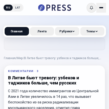
RU
LAT
Главная
Лента
Рубрики
Темы
Главная
/
Мир
/
В Литве бьют тревогу: узбеков и таджиков больше,
чем русских
КОММЕНТАРИИ
·
3
В Литве бьют тревогу: узбеков и
таджиков больше, чем русских
С 2021 года количество иммигрантов из Центральной
Азии в Литве увеличилось в 14 раз, что вызывает
беспокойство из-за риска радикализации
мусульманского населения, отметил глава