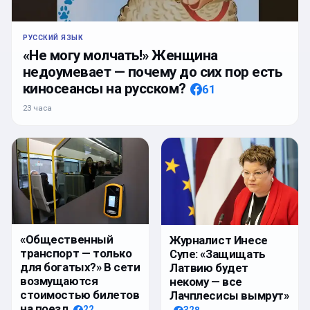
РУССКИЙ ЯЗЫК
«Не могу молчать!» Женщина
недоумевает — почему до сих пор есть
киносеансы на русском?
61
23 часа
«Общественный
Журналист Инесе
транспорт — только
Супе: «Защищать
для богатых?» В сети
Латвию будет
возмущаются
некому — все
стоимостью билетов
Лачплесисы вымрут»
на поезд
22