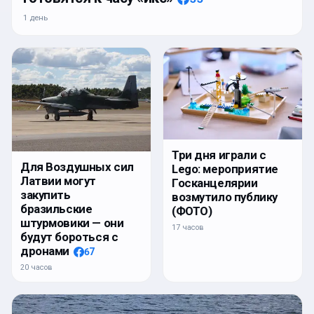
1 день
Три дня играли с
Для Воздушных сил
Lego: мероприятие
Латвии могут
Госканцелярии
закупить
возмутило публику
бразильские
(ФОТО)
штурмовики — они
17 часов
будут бороться с
дронами
67
20 часов