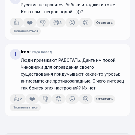
Русские не нравятся. Узбеки и таджики тоже.
Кого вам - негров подай :-)))?
👍
❤️
👎
😄
😮
😢
3
Ответить
Пожаловаться
Iren
2 года
назад
I
Люди приезжают РАБОТАТЬ. Дайте им покой.
Чиновники для оправдания своего
существования придумывают какие-то угрозы:
антисемитские.противозападные. С чего литовец
так боится этих настроений? Их нет
👍
❤️
👎
😄
😮
😢
2
Ответить
Пожаловаться