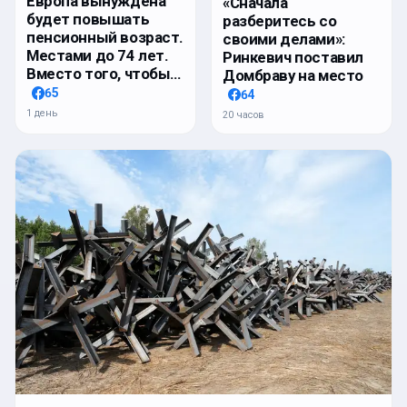
Европа вынуждена
«Сначала
будет повышать
разберитесь со
пенсионный возраст.
своими делами»:
Местами до 74 лет.
Ринкевич поставил
Вместо того, чтобы…
Домбраву на место
65
64
1 день
20 часов