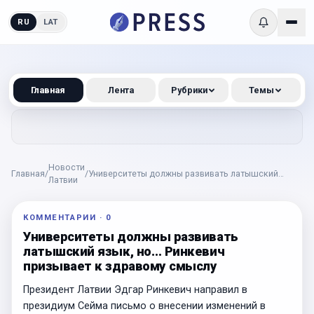
RU
LAT
Главная
Лента
Рубрики
Темы
Новости
Главная
/
/
Университеты должны развивать латышский
Латвии
язык, но… Ринкевич призывает к здравому смыслу
КОММЕНТАРИИ
·
0
Университеты должны развивать
латышский язык, но… Ринкевич
призывает к здравому смыслу
Президент Латвии Эдгар Ринкевич направил в
президиум Сейма письмо о внесении изменений в