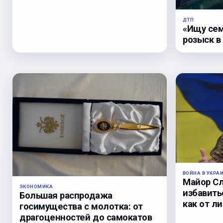
ДТП
«Ищу сем
розыск в
ВОЙНА В УКРА
Майор С
ЭКОНОМИКА
избавить
Большая распродажа
как от л
госимущества с молотка: от
драгоценностей до самокатов