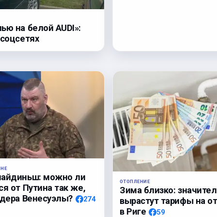
ью на белой AUDI»:
 соцсетях
ИНЕ
лайдиньш: можно ли
ОТОПЛЕНИЕ
ся от Путина так же,
Зима близко: значите
идера Венесуэлы?
274
вырастут тарифы на о
в Риге
59