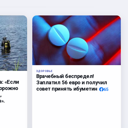
ЗДОРОВЬЕ
Врачебный беспредел!
а: «Если
Заплатил 56 евро и получил
торожно
совет принять ибуметин
65
,
».