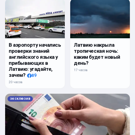
Латвию накрыла
В аэропорту начались
тропическая ночь:
проверки знаний
каким будет новый
английского языка у
день?
прибывающих в
Латвию: угадайте,
17 часов
зачем?
89
20 часов
ЭКСКЛЮЗИВ