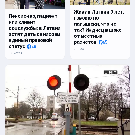
Живу в Латвии 9 лет,
Пенсионер, пациент
говорю по-
или клиент
латышски, что не
соцслужбы: в Латвии
так? Индиец в шоке
хотят дать сениорам
от местных
единый правовой
расистов
65
статус
26
21 час
12 часов