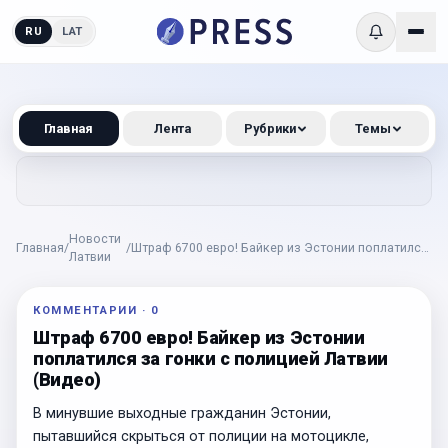
RU
LAT
Главная
Лента
Рубрики
Темы
Новости
Главная
/
/
Штраф 6700 евро! Байкер из Эстонии поплатился
Латвии
за гонки с полицией Латвии (Видео)
КОММЕНТАРИИ
·
0
Штраф 6700 евро! Байкер из Эстонии
поплатился за гонки с полицией Латвии
(Видео)
В минувшие выходные гражданин Эстонии,
пытавшийся скрыться от полиции на мотоцикле,