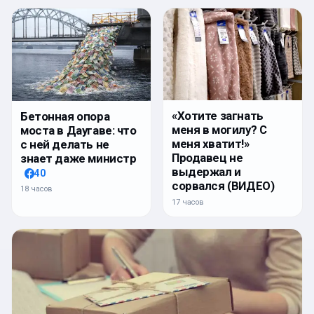
«Хотите загнать
Бетонная опора
меня в могилу? С
моста в Даугаве: что
меня хватит!»
с ней делать не
Продавец не
знает даже министр
выдержал и
40
сорвался (ВИДЕО)
18 часов
17 часов