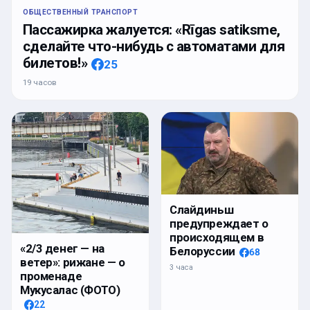
ОБЩЕСТВЕННЫЙ ТРАНСПОРТ
Пассажирка жалуется: «Rīgas satiksme,
сделайте что-нибудь с автоматами для
билетов!»
25
19 часов
Слайдиньш
предупреждает о
происходящем в
«2/3 денег — на
Белоруссии
68
ветер»: рижане — о
3 часа
променаде
Мукусалас (ФОТО)
22