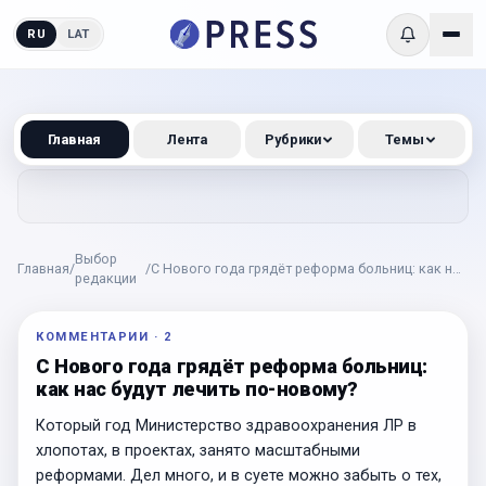
RU
LAT
Главная
Лента
Рубрики
Темы
Выбор
Главная
/
/
С Нового года грядёт реформа больниц: как нас
редакции
будут лечить по-новому?
КОММЕНТАРИИ
·
2
С Нового года грядёт реформа больниц:
как нас будут лечить по-новому?
Который год Министерство здравоохранения ЛР в
хлопотах, в проектах, занято масштабными
реформами. Дел много, и в суете можно забыть о тех,