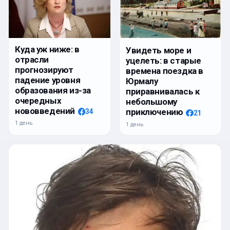
Куда уж ниже: в
Увидеть море и
отрасли
уцелеть: в старые
прогнозируют
времена поездка в
падение уровня
Юрмалу
образования из-за
приравнивалась к
очередных
небольшому
нововведений
приключению
34
21
1 день
1 день