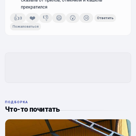
сказала от прилов, отменили и кашель
прекратился
👍
❤️
👎
😄
😮
😢
3
Ответить
Пожаловаться
ПОДБОРКА
Что-то почитать