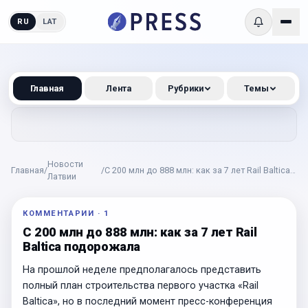
RU
LAT
Главная
Лента
Рубрики
Темы
Новости
Главная
/
/
С 200 млн до 888 млн: как за 7 лет Rail Baltica
Латвии
подорожала
КОММЕНТАРИИ
·
1
С 200 млн до 888 млн: как за 7 лет Rail
Baltica подорожала
На прошлой неделе предполагалось представить
полный план строительства первого участка «Rail
Baltica», но в последний момент пресс-конференция