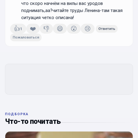
что скоро начнём на вилы вас уродов
поднимать,аа?читайте труды Ленина-там такая
ситуация четко описана!
👍
❤️
👎
😄
😮
😢
1
Ответить
Пожаловаться
ПОДБОРКА
Что-то почитать