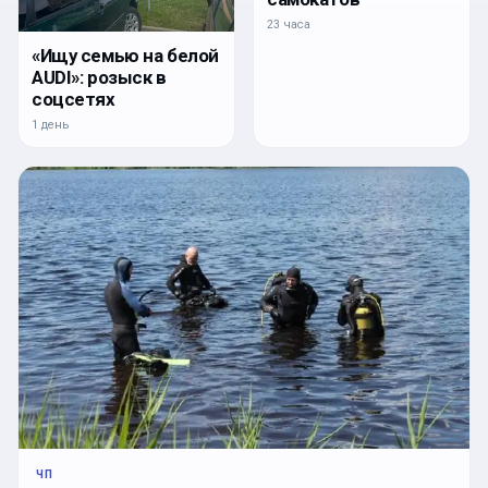
23 часа
«Ищу семью на белой
AUDI»: розыск в
соцсетях
1 день
ЧП