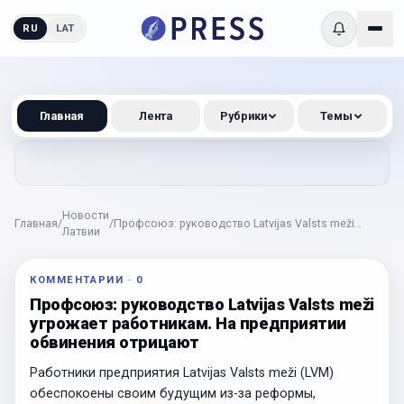
RU
LAT
Главная
Лента
Рубрики
Темы
Новости
Главная
/
/
Профсоюз: руководство Latvijas Valsts meži
Латвии
угрожает работникам. На предприятии обвинения
отрицают
КОММЕНТАРИИ
·
0
Профсоюз: руководство Latvijas Valsts meži
угрожает работникам. На предприятии
обвинения отрицают
Работники предприятия Latvijas Valsts meži (LVM)
обеспокоены своим будущим из-за реформы,