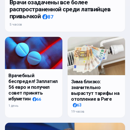
Врачи озадачены все более
распространенной среди латвийцев
привычкой
87
5 часов
Врачебный
беспредел! Заплатил
Зима близко:
56 евро и получил
значительно
совет принять
вырастут тарифы на
ибуметин
отопление в Риге
66
63
1 день
19 часов