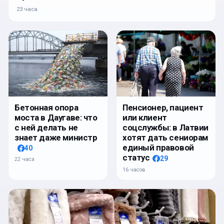
23 часа
Бетонная опора
Пенсионер, пациент
моста в Даугаве: что
или клиент
с ней делать не
соцслужбы: в Латвии
знает даже министр
хотят дать сениорам
единый правовой
40
статус
29
22 часа
16 часов