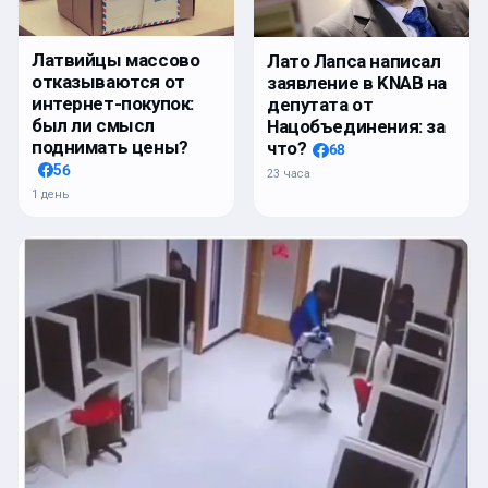
Латвийцы массово
Лато Лапса написал
отказываются от
заявление в KNAB на
интернет-покупок:
депутата от
был ли смысл
Нацобъединения: за
поднимать цены?
что?
68
56
23 часа
1 день