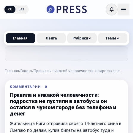
RU
LAT
Главная
Лента
Рубрики
Темы
Главная
/
Важно
/
Правила и никакой человечности: подростка не
пустили в автобус и он остался в чужом городе без
телефона и денег
КОММЕНТАРИИ
·
0
Правила и никакой человечности:
подростка не пустили в автобус и он
остался в чужом городе без телефона и
денег
Жительница Риги отправила своего 14-летнего сына в
Лиепаю по делам, купив билеты на автобус туда и