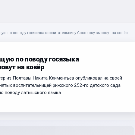
щую по поводу госязыка воспитательницу Соколову вызовут на ковёр
ющую по поводу госязыка
овут на ковёр
ер из Полтавы Никита Климентьев опубликовал на своей
снятых воспитательницей рижского 252-го детского сада
по поводу латышского языка.