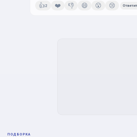
👍
❤️
👎
😄
😮
😢
2
Ответи
ПОДБОРКА