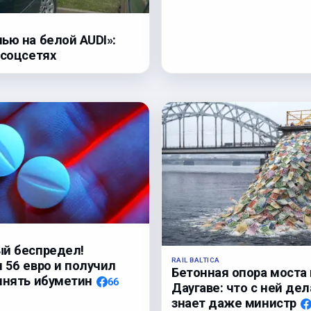
ью на белой AUDI»:
 соцсетях
й беспредел!
RAIL BALTICA
 56 евро и получил
Бетонная опора моста 
инять ибуметин
66
Даугаве: что с ней дел
знает даже министр