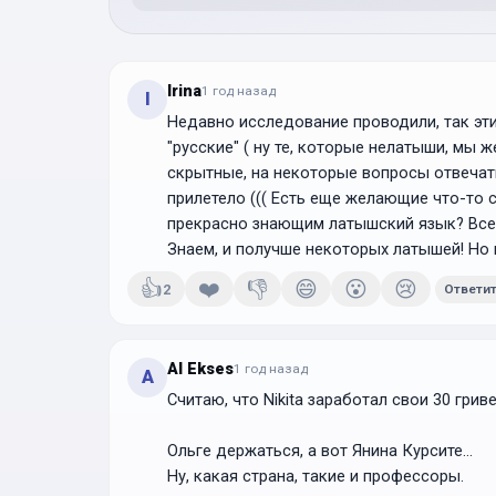
Irina
1 год
назад
I
Недавно исследование проводили, так эти
"русские" ( ну те, которые нелатыши, мы ж
скрытные, на некоторые вопросы отвечат
прилетело ((( Есть еще желающие что-то 
прекрасно знающим латышский язык? Все 
Знаем, и получше некоторых латышей! Но 
👍
❤️
👎
😄
😮
😢
2
Ответи
Al Ekses
1 год
назад
A
Считаю, что Nikita заработал свои 30 гриве
Ольге держаться, а вот Янина Курсите...
Ну, какая страна, такие и профессоры.