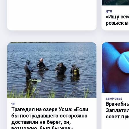
ДТП
«Ищу сем
розыск в
ЗДОРОВЬЕ
Врачебны
ЧП
Трагедия на озере Усма: «Если
Заплатил
бы пострадавшего осторожно
совет пр
доставили на берег, он,
возможно, был бы жив».