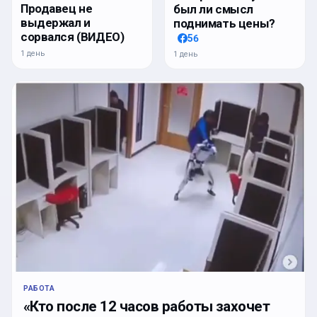
Продавец не
был ли смысл
выдержал и
поднимать цены?
сорвался (ВИДЕО)
56
1 день
1 день
РАБОТА
«Кто после 12 часов работы захочет