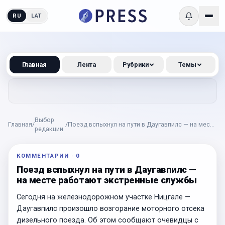
RU
LAT
Главная
Лента
Рубрики
Темы
Выбор
Главная
/
/
Поезд вспыхнул на пути в Даугавпилс — на месте
редакции
работают экстренные службы
КОММЕНТАРИИ
·
0
Поезд вспыхнул на пути в Даугавпилс —
на месте работают экстренные службы
Сегодня на железнодорожном участке Ницгале —
Даугавпилс произошло возгорание моторного отсека
дизельного поезда. Об этом сообщают очевидцы с