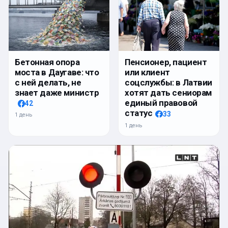
Бетонная опора
Пенсионер, пациент
моста в Даугаве: что
или клиент
с ней делать, не
соцслужбы: в Латвии
знает даже министр
хотят дать сениорам
единый правовой
42
статус
33
1 день
1 день