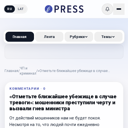
RU
LAT
Главная
Лента
Рубрики
Темы
ЧП и
Главная
/
/
«Отметьте ближайшее убежище в случае
криминал
тревоги»: мошенники преступили черту и вызвали
гнев министра
КОММЕНТАРИИ
·
0
«Отметьте ближайшее убежище в случае
тревоги»: мошенники преступили черту и
вызвали гнев министра
От действий мошенников нам не будет покоя.
Несмотря на то, что людей почти ежедневно