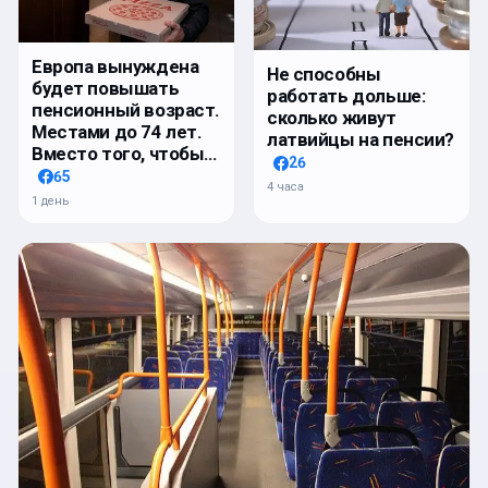
Европа вынуждена
Не способны
будет повышать
работать дольше:
пенсионный возраст.
сколько живут
Местами до 74 лет.
латвийцы на пенсии?
Вместо того, чтобы…
26
65
4 часа
1 день