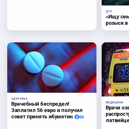
ДТП
«Ищу сем
розыск в
ЗДОРОВЬЕ
Врачебный беспредел!
МЕДИЦИНА
Врачи оз
Заплатил 56 евро и получил
распрост
совет принять ибуметин
66
латвийц