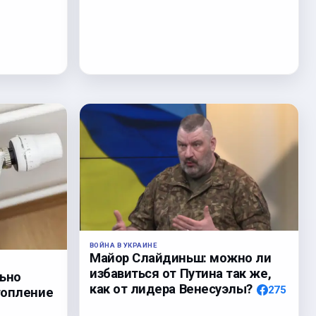
ВОЙНА В УКРАИНЕ
Майор Слайдиньш: можно ли
избавиться от Путина так же,
льно
как от лидера Венесуэлы?
275
топление