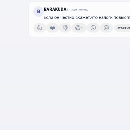
BARAKUDA
2 года
назад
B
Если он честно скажет,что налоги повыся
👍
❤️
👎
😄
😮
😢
1
Ответи