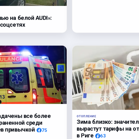
ью на белой AUDI»:
 соцсетях
адачены все более
ОТОПЛЕНИЕ
Зима близко: значите
раненной среди
вырастут тарифы на о
ев привычкой
75
в Риге
63