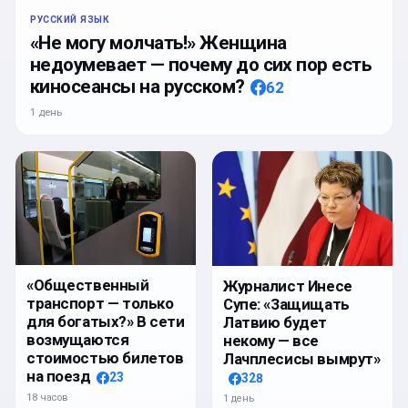
РУССКИЙ ЯЗЫК
«Не могу молчать!» Женщина
недоумевает — почему до сих пор есть
киносеансы на русском?
62
1 день
«Общественный
Журналист Инесе
транспорт — только
Супе: «Защищать
для богатых?» В сети
Латвию будет
возмущаются
некому — все
стоимостью билетов
Лачплесисы вымрут»
на поезд
23
328
18 часов
1 день