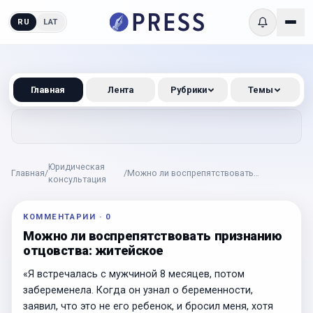
RU
LAT
Главная
Лента
Рубрики
Темы
Юридическая
Главная
/
/
Можно ли воспрепятствовать
консультация
признанию отцовства: житейское
КОММЕНТАРИИ
·
0
Можно ли воспрепятствовать признанию
отцовства: житейское
«Я встречалась с мужчиной 8 месяцев, потом
забеременела. Когда он узнал о беременности,
заявил, что это не его ребенок, и бросил меня, хотя