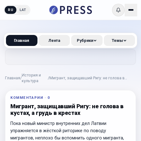
RU
LAT
Главная
Лента
Рубрики
Темы
История и
Главная
/
/
Мигрант, защищавший Ригу: не голова в
культура
кустах, а грудь в крестах
КОММЕНТАРИИ
·
0
Мигрант, защищавший Ригу: не голова в
кустах, а грудь в крестах
Пока новый министр внутренних дел Латвии
упражняется в жёсткой риторике по поводу
мигрантов, неплохо бы вспомнить одного мигранта,