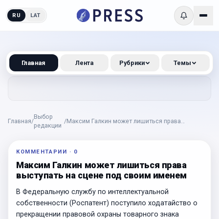
RU
LAT
Главная
Лента
Рубрики
Темы
Выбор
Главная
/
/
Максим Галкин может лишиться права
редакции
выступать на сцене под своим именем
КОММЕНТАРИИ
·
0
Максим Галкин может лишиться права
выступать на сцене под своим именем
В Федеральную службу по интеллектуальной
собственности (Роспатент) поступило ходатайство о
прекращении правовой охраны товарного знака