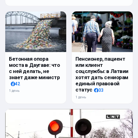
Бетонная опора
Пенсионер, пациент
моста в Даугаве: что
или клиент
с ней делать, не
соцслужбы: в Латвии
знает даже министр
хотят дать сениорам
единый правовой
42
статус
33
1 день
1 день