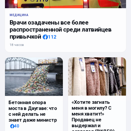
МЕДИЦИНА
Врачи озадачены все более
распространенной среди латвийцев
привычкой
112
18 часов
«Хотите загнать
Бетонная опора
меня в могилу? С
моста в Даугаве: что
меня хватит!»
с ней делать не
Продавец не
знает даже министр
выдержал и
40