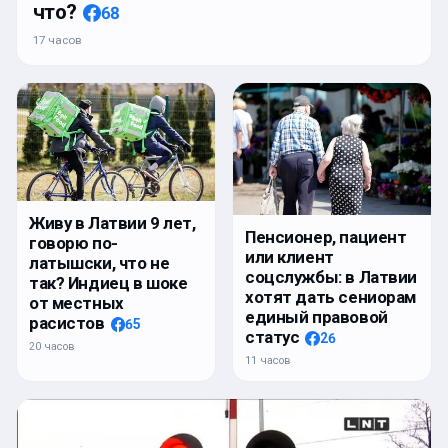
что?
68
17 часов
Живу в Латвии 9 лет,
Пенсионер, пациент
говорю по-
или клиент
латышски, что не
соцслужбы: в Латвии
так? Индиец в шоке
хотят дать сениорам
от местных
единый правовой
расистов
65
статус
26
20 часов
11 часов