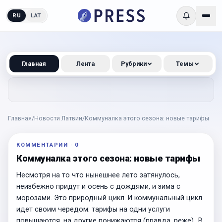
RU
LAT
Главная
Лента
Рубрики
Темы
Главная
/
Новости Латвии
/
Коммуналка этого сезона: новые тарифы
КОММЕНТАРИИ
·
0
Коммуналка этого сезона: новые тарифы
Несмотря на то что нынешнее лето затянулось,
неизбежно придут и осень с дождями, и зима с
морозами. Это природный цикл. И коммунальный цикл
идет своим чередом: тарифы на одни услуги
повышаются, на другие понижаются (правда, реже)…В