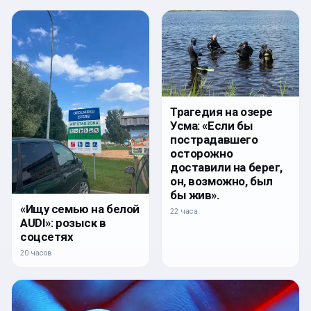
Трагедия на озере
Усма: «Если бы
пострадавшего
осторожно
доставили на берег,
он, возможно, был
бы жив».
«Ищу семью на белой
22 часа
AUDI»: розыск в
соцсетях
20 часов