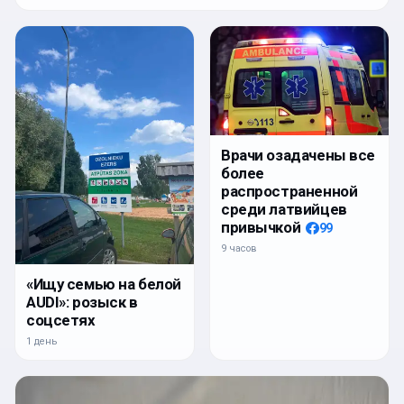
Врачи озадачены все
более
распространенной
среди латвийцев
привычкой
99
9 часов
«Ищу семью на белой
AUDI»: розыск в
соцсетях
1 день