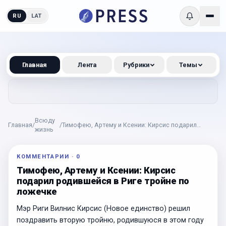
RU
LAT
Главная
Лента
Рубрики
Темы
Всюду
Главная
/
/
Тимофею, Артему и Ксении: Кирсис подарил
жизнь
родившейся в Риге тройне по ложечке
КОММЕНТАРИИ
·
0
Тимофею, Артему и Ксении: Кирсис
подарил родившейся в Риге тройне по
ложечке
Мэр Риги Вилнис Кирсис (Новое единство) решил
поздравить вторую тройню, родившуюся в этом году