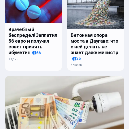
Врачебный
беспредел! Заплатил
Бетонная опора
56 евро и получил
моста в Даугаве: что
совет принять
с ней делать не
ибуметин
знает даже министр
66
35
1 день
8 часов