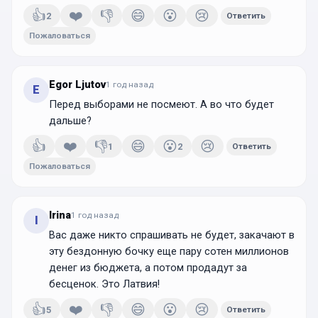
👍
❤️
👎
😄
😮
😢
2
Ответить
Пожаловаться
Egor Ljutov
1 год
назад
E
Перед выборами не посмеют. А во что будет
дальше?
👍
❤️
👎
😄
😮
😢
1
2
Ответить
Пожаловаться
Irina
1 год
назад
I
Вас даже никто спрашивать не будет, закачают в
эту бездонную бочку еще пару сотен миллионов
денег из бюджета, а потом продадут за
бесценок. Это Латвия!
👍
❤️
👎
😄
😮
😢
5
Ответить