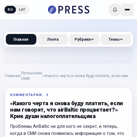
RU
LAT
Главная
Лента
Рубрики
Темы
Латышские
Главная
/
/
«Какого черта я снова буду платить, если нам
СМИ
говорят, что airBaltic процветает?» Крик души
налогоплательщика
КОММЕНТАРИИ
·
3
«Какого черта я снова буду платить, если
нам говорят, что airBaltic процветает?»
Крик души налогоплательщика
Проблемы AirBaltic ни для кого не секрет, и теперь,
когда в СМИ снова появилась информация о том, что