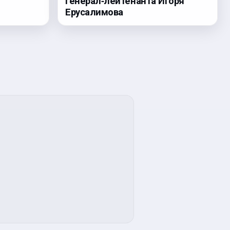
генерал‑лейтенанта Игоря
Ерусалимова