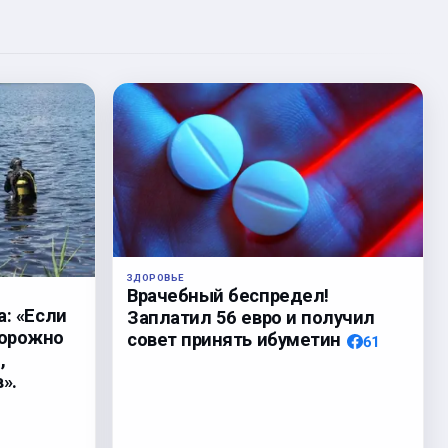
ЗДОРОВЬЕ
Врачебный беспредел!
а: «Если
Заплатил 56 евро и получил
торожно
совет принять ибуметин
61
,
».