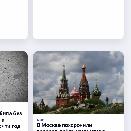
била без
на
МИР
В Москве похоронили
очти год