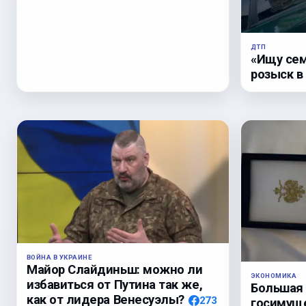
ДТП
«Ищу сем
розыск в
ВОЙНА В УКРАИНЕ
Майор Слайдиньш: можно ли
ЭКОНОМИКА
избавиться от Путина так же,
Большая
как от лидера Венесуэлы?
273
госимуще