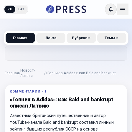
RU
LAT
Главная
Лента
Рубрики
Темы
Новости
Главная
/
/
«Гопник в Adidas»: как Bald and bankrupt
Латвии
описал Латвию
КОММЕНТАРИИ
·
1
«Гопник в Adidas»: как Bald and bankrupt
описал Латвию
Известный британский путешественник и автор
YouTube-канала Bald and bankrupt составил личный
рейтинг бывших республик СССР на основе