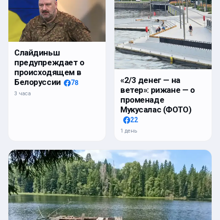
Слайдиньш
предупреждает о
происходящем в
«2/3 денег — на
Белоруссии
78
ветер»: рижане — о
3 часа
променаде
Мукусалас (ФОТО)
22
1 день