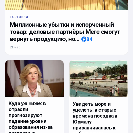
ТОРГОВЛЯ
Миллионные убытки и испорченный
товар: деловые партнёры Mere смогут
вернуть продукцию, но…
84
21 час
Куда уж ниже: в
Увидеть море и
отрасли
уцелеть: в старые
прогнозируют
времена поездка в
падение уровня
Юрмалу
образования из-за
приравнивалась к
очередных