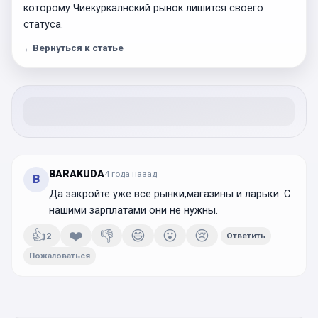
которому Чиекуркалнский рынок лишится своего
статуса.
←
Вернуться к статье
BARAKUDA
4 года
назад
B
Да закройте уже все рынки,магазины и ларьки. С
нашими зарплатами они не нужны.
👍
❤️
👎
😄
😮
😢
2
Ответить
Пожаловаться