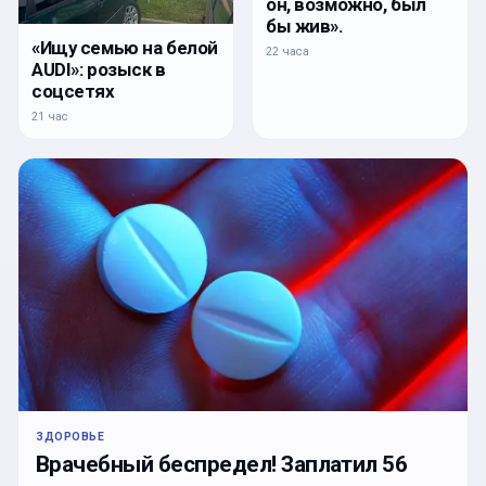
он, возможно, был
бы жив».
«Ищу семью на белой
22 часа
AUDI»: розыск в
соцсетях
21 час
ЗДОРОВЬЕ
Врачебный беспредел! Заплатил 56