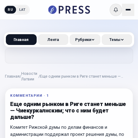
RU
LAT
Главная
Лента
Рубрики
Темы
Новости
Главная
/
/
Еще одним рынком в Риге станет меньше —
Латвии
Чиекуркалнским; что с ним будет дальше?
КОММЕНТАРИИ
·
1
Еще одним рынком в Риге станет меньше
— Чиекуркалнским; что с ним будет
дальше?
Комитет Рижской думы по делам финансов и
администрации поддержал проект решения думы, по