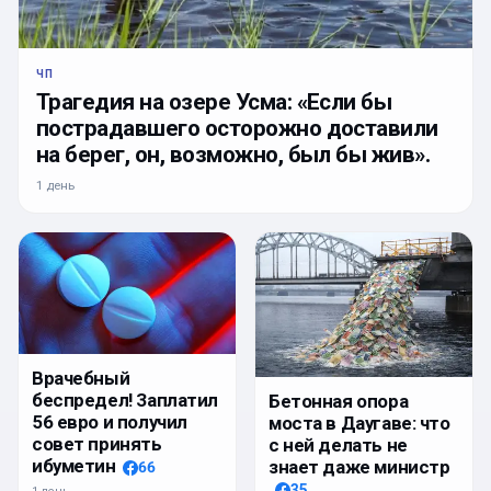
ЧП
Трагедия на озере Усма: «Если бы
пострадавшего осторожно доставили
на берег, он, возможно, был бы жив».
1 день
Врачебный
беспредел! Заплатил
Бетонная опора
56 евро и получил
моста в Даугаве: что
совет принять
с ней делать не
ибуметин
знает даже министр
66
35