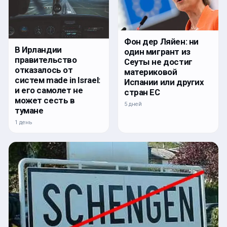
Фон дер Ляйен: ни
В Ирландии
один мигрант из
правительство
Сеуты не достиг
отказалось от
материковой
систем made in Israel:
Испании или других
и его самолет не
стран ЕС
может сесть в
5 дней
тумане
1 день