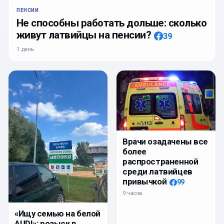
ПЕНСИИ
Не способны работать дольше: сколько
живут латвийцы на пенсии?
39
1 день
Врачи озадачены все
более
распространенной
среди латвийцев
привычкой
99
9 часов
«Ищу семью на белой
AUDI»: розыск в