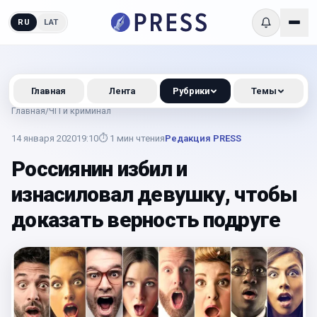
RU
LAT
Главная
Лента
Рубрики
Темы
Главная
/
ЧП и криминал
14 января 2020
19:10
⏱
1
мин чтения
Редакция PRESS
Россиянин избил и
изнасиловал девушку, чтобы
доказать верность подруге