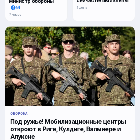
сейчас не выявлены
министр обороны
64
1 день
7 часов
ОБОРОНА
Под ружье! Мобилизационные центры
откроют в Риге, Кулдиге, Валмиере и
Алуксне