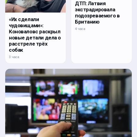
ДТП: Латвия
экстрадировала
подозреваемого в
«Их сделали
Британию
чудовищами»:
4 часа
Коноваловс раскрыл
новые детали дела о
расстреле трёх
собак
3 часа