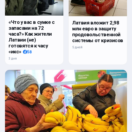
«Что у вас в сумке с
Латвия вложит 2,98
запасами на 72
млн евро в защиту
часа?» Как жители
продовольственной
Латвии (не)
системы от кризисов
готовятся к часу
5 дней
«икс»
58
3 дня