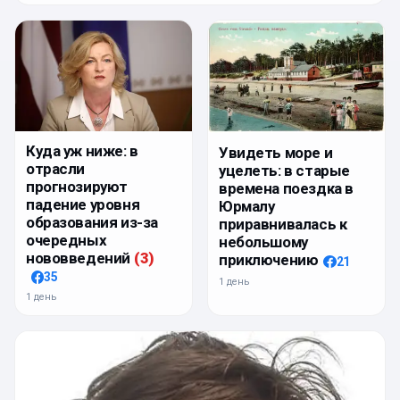
Куда уж ниже: в
Увидеть море и
отрасли
уцелеть: в старые
прогнозируют
времена поездка в
падение уровня
Юрмалу
образования из-за
приравнивалась к
очередных
небольшому
нововведений
(
3
)
приключению
21
35
1 день
1 день