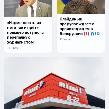
Слайдиньш
«Надменность из
предупреждает о
него так и прёт»:
происходящем в
премьер вступил в
Белоруссии
(
1
)
112
перепалку с
13 часов
журналистом
11 часов