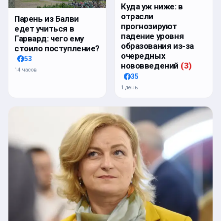
Куда уж ниже: в
отрасли
Парень из Балви
прогнозируют
едет учиться в
падение уровня
Гарвард: чего ему
образования из-за
стоило поступление?
очередных
53
нововведений
(
3
)
14 часов
35
1 день