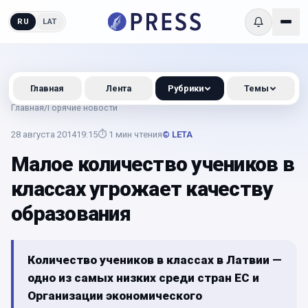
RU
LAT
Главная
Лента
Рубрики
Темы
Главная
/
Горячие новости
28 августа 2014
19:15
⏱
1
мин чтения
© LETA
Малое количество учеников в
классах угрожает качеству
образования
Количество учеников в классах в Латвии —
одно из самых низких среди стран ЕС и
Организации экономического