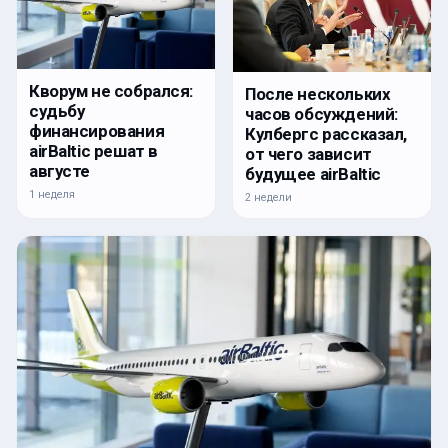
Кворум не собрался:
После нескольких
судьбу
часов обсуждений:
финансирования
Кулбергс рассказал,
airBaltic решат в
от чего зависит
августе
будущее airBaltic
1 неделя
2 недели